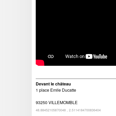
Devant le château
1 place Emile Ducatte
93250
VILLEMOMBLE
48.88452105870048
,
2.5114184700836404