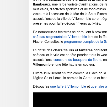
, une large variété d'animations, de 
flambeaux
musicales, d’activités sportives et de food-trucks
visiteurs à l'occasion de la fête de la Saint Fiacr
associations de la ville de Villemomble seront é
présentes pour faire découvrir leurs activités.
De nombreuses festivités se déroulent à proximit
château seigneurial de Villemomble
lors de la fêt
Fiacre. Consultez le
programme complet de la Sa
Le défilé des
débutent
chars fleuris et fanfares
château et la ville est en fête pendant tout le we
associations,
concours de bouquets de fleurs
, me
, une fête haute en couleur.
Villemomble
Divers lieux seront en fête comme la Place de l
l'église Saint-Louis, le parc de la Garenne et bien
Découvrez
que faire à Villemomble
et
que faire 