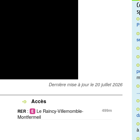
C
s
P
s
p
m
Dernière mise à jour le
20 juillet 2026
..
Accès
:
Le Raincy-Villemomble-
499m
RER
d
Montfermeil
à