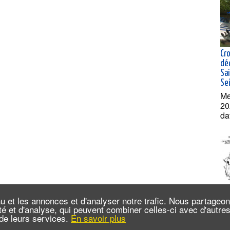
Cro
dé
Sai
Se
Me
20
da
u et les annonces et d'analyser notre trafic. Nous partageo
cité et d'analyse, qui peuvent combiner celles-ci avec d'autr
EC
n de leurs services.
En savoir plus
Cré