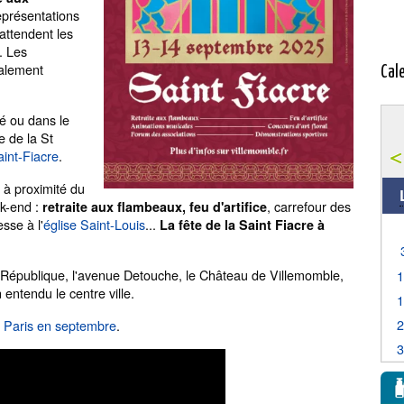
représentations
 attendent les
e. Les
galement
Cal
é ou dans le
e de la St
int-Fiacre
.
 à proximité du
ek-end :
, carrefour des
retraite aux flambeaux, feu d'artifice
sse à l'
église Saint-Louis
...
La fête de la Saint Fiacre à
a République, l'avenue Detouche, le Château de Villemomble,
 entendu le centre ville.
à Paris en septembre
.