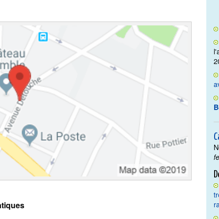
l
2
a
B
C
N
f
D
t
r
tiques