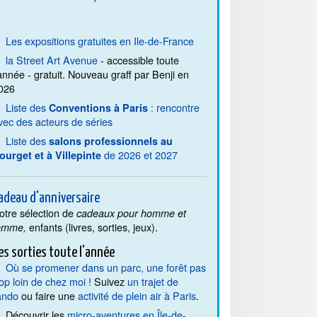
Les expositions gratuites en Ile-de-France
la Street Art Avenue
- accessible toute
'année - gratuit. Nouveau graff par Benji en
026
Liste des
: rencontre
Conventions à Paris
vec des acteurs de séries
Liste des
salons professionnels au
de 2026 et 2027
ourget et à Villepinte
adeau d'anniversaire
otre sélection de
cadeaux pour homme et
enfants (livres, sorties, jeux).
emme,
es sorties toute l'année
Où se promener dans un parc, une forêt pas
rop loin de chez moi !
Suivez
un trajet de
ando
ou faire une
activité de plein air à Paris
.
Découvrir les
micro-aventures en Île-de-