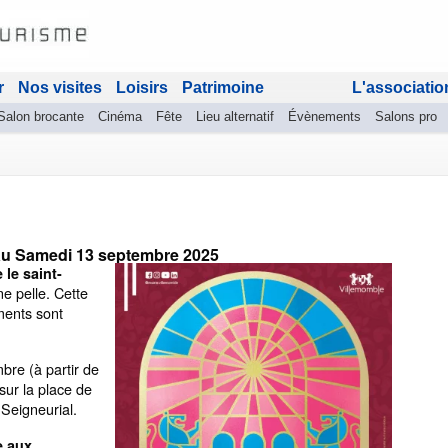
r
Nos visites
Loisirs
Patrimoine
L'associatio
Salon brocante
Cinéma
Fête
Lieu alternatif
Évènements
Salons pro
au
Samedi 13 septembre 2025
le saint-
ne pelle. Cette
ments sont
bre (à partir de
ur la place de
Seigneurial.
te aux