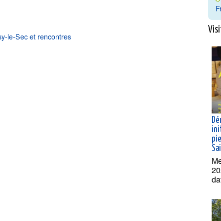
F
Visi
sy-le-Sec et rencontres
Dé
ini
pie
Sa
Me
20
da