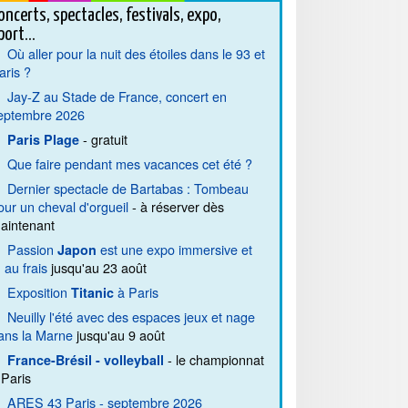
oncerts, spectacles, festivals, expo,
port...
Où aller pour la nuit des étoiles dans le 93 et
aris ?
Jay-Z au Stade de France, concert en
eptembre 2026
- gratuit
Paris Plage
Que faire pendant mes vacances cet été ?
Dernier spectacle de Bartabas : Tombeau
our un cheval d'orgueil
- à réserver dès
aintenant
Passion
est une expo immersive et
Japon
. au frais
jusqu'au 23 août
Exposition
à Paris
Titanic
Neuilly l'été avec des espaces jeux et nage
ans la Marne
jusqu'au 9 août
- le championnat
France-Brésil - volleyball
 Paris
ARES 43 Paris - septembre 2026