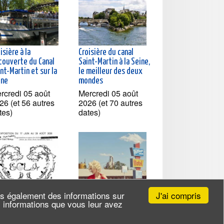
isière à la
Croisière du canal
couverte du Canal
Saint-Martin à la Seine,
nt-Martin et sur la
le meilleur des deux
ine
mondes
rcredi 05 août
Mercredi 05 août
26 (et 56 autres
2026 (et 70 autres
tes)
dates)
J'ai compris
ns également des informations sur
es informations que vous leur avez
LA - Espace de
Visite guidée de
ation Libre et
l'exposition "Kourtney