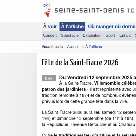
À voir
À l'affiche
Où manger où dormi
Concert
Spectacle
Exposition
Sport
Enfant
Vous êtes ici :
Accueil
>
À l'affiche
Fête de la Saint-Fiacre 2026
Du
Vendredi 12 septembre 2025
Date
À la Saint-Fiacre,
Villemomble célèbre 
- il est représenté avec u
patron des jardiniers
tradition remonte à 1874 et de nombreux évène
prévus lors de cette grande fête dans la ville.
La Saint-Fiacre 2026 aura lieu samedi 12 septem
19h) et dimanche 13 septembre (de 11h à 18h), s
la République, l’avenue Detouche et au Château 
Outre le
traditionnel feu d’artifice et la retrai