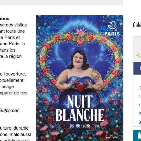
tions
se des visites
Cal
ant toute une
de Paris et
and Paris, la
dans les
e la région
e l'ouverture,
abituellement
un usage
s'emparer de ces
 Butch par
ulturel durable
ions, mais aussi
s artistiques de