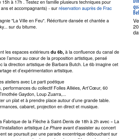
Dî
de 15h à 17h . Testez en famille plusieurs techniques pour
qua
12 ans et accompagnants) - sur
réservation auprès de Frac
Bel
Ve
nie "La Ville en Feu". Réécriture dansée et chantée a
20
ky... sur du bitume.
da
ent les espaces extérieurs
à la confluence du canal de
du 6b,
ace l’amour au cœur de la proposition artistique, pensé
la direction artistique de Barbara Butch. Le 6b imagine cet
age et d’expérimentation artistique.
des ateliers avec Le parti poétique
ons, performances du collectif Folles Alliées, Art’Cœur, 60
 Timothée Gaydon, Loup Zuarra,...
er un plat et à prendre place autour d’une grande table.
formances, cabaret, projection en direct et musique.
 la Fabrique de la Flèche à Saint-Denis de 18h à 2h avec « La
'installation artistique
avant d'assister au concert
Le Phare
ment se poursuit par une parade excentrique débouchant sur