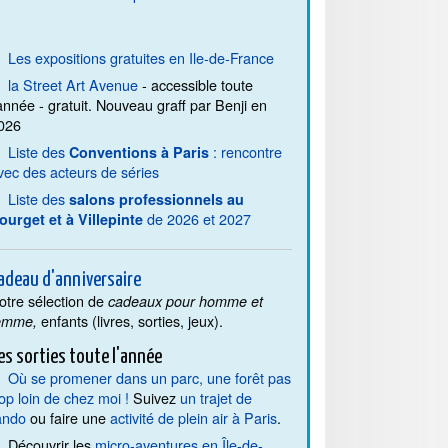
Les expositions gratuites en Ile-de-France
la Street Art Avenue
- accessible toute
'année - gratuit. Nouveau graff par Benji en
026
Liste des
: rencontre
Conventions à Paris
vec des acteurs de séries
Liste des
salons professionnels au
de 2026 et 2027
ourget et à Villepinte
adeau d'anniversaire
otre sélection de
cadeaux pour homme et
enfants (livres, sorties, jeux).
emme,
es sorties toute l'année
Où se promener dans un parc, une forêt pas
rop loin de chez moi !
Suivez
un trajet de
ando
ou faire une
activité de plein air à Paris
.
Découvrir les
micro-aventures en Île-de-