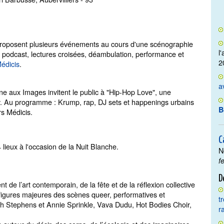
 proposent plusieurs événements au cours d'une scénographie
l
h, podcast, lectures croisées, déambulation, performance et
2
Médicis
.
a
ine aux Images invitent le public à "Hip-Hop Love", une
chy. Au programme : Krump, rap, DJ sets et happenings urbains
B
rs Médicis.
C
 lieux à l'occasion de la Nuit Blanche.
N
f
D
t de l’art contemporain, de la fête et de la réflexion collective
 figures majeures des scènes queer, performatives et
t
th Stephens et Annie Sprinkle, Vava Dudu, Hot Bodies Choir,
r