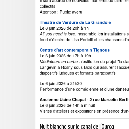
Il sera abordé de nouvelles manières de faire lie
collectifs
Attention : Public averti
Théâtre de Verdure de La Girandole
Le 6 juin 2026 de 20h à 1h
,
rassemble le
installations
All you need is love
s
fond d’électro de Lisa Portelli et les chansons d
Centre d'art contemporain Tignous
Le 6 juin 2026 de 17h à 19h
: restitution du projet "la c
Médiateurs en herbe
Langevin à Rosny-sous-Bois qui assurent l’accuei
dispositifs ludiques et formats participatifs.
Le 6 juin 2026 à 21h30
Performance d’une comédienne et d’une danse
Ancienne Usine Chapal - 2 rue Marcelin Bert
Le 6 juin 2026 de 14h à minuit
Visites d'ateliers et expositions en présence d'une
Nuit blanche sur le canal de l'Ourcq