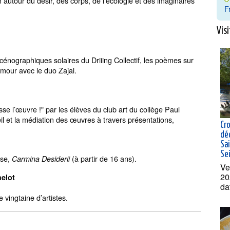
n autour du désir, des corps, de l’écologie et des imaginaires
F
Visi
 scénographiques solaires du Driiing Collectif, les poèmes sur
’amour avec le duo Zajal.
lasse l’œuvre !" par les élèves du club art du collège Paul
l et la médiation des œuvres à travers présentations,
Cro
dé
Sai
Se
use,
(à partir de 16 ans).
Carmina Desiderii
Ve
20
helot
da
 vingtaine d’artistes.