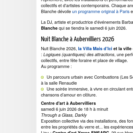
collectifs et d'artistes contemporains. Chaque an
Blanche dévoile
un programme original à Paris
e
La DJ, artiste et productrice d'événements Barbar
qui se tiendra le samedi 6 juin 2026.
Blanche
Nuit Blanche à Aubervilliers 2026
Nuit Blanche 2026,
la Villa Mais d’Ici
et la ville
:
, une per
Logiques (quantiques) des attractions
collectifs, entre fête foraine et place de village.
Au programme :
Un parcours urbain avec Combustions (Les Sou
à la salle Renaudie
Une soirée immersive, à vivre en circulant en
chansons d’amour en clôture.
Centre d'art à Aubervilliers
samedi 6 juin 2026 de 18 h à minuit
Through a Glass, Darkly
Exposition collective via des installations, des f
entre les propriétés du verre et... les expérience
Lieu :
, 29 rue Henr
Centre d'art Ygrec-ENSAPC