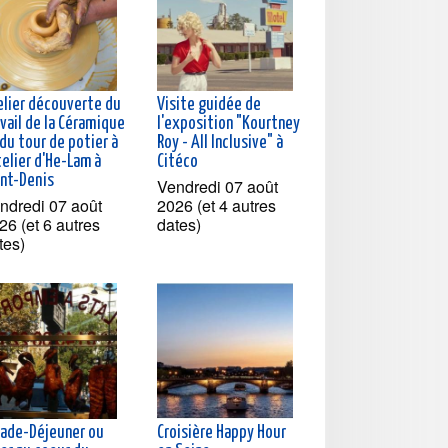
elier découverte du
Visite guidée de
vail de la Céramique
l'exposition "Kourtney
du tour de potier à
Roy - All Inclusive" à
telier d'He-Lam à
Citéco
int-Denis
Vendredi 07 août
ndredi 07 août
2026 (et 4 autres
26 (et 6 autres
dates)
tes)
lade-Déjeuner ou
Croisière Happy Hour