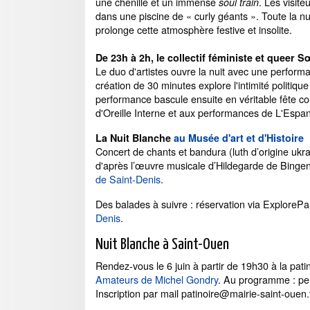
une chenille et un immense
. Les visit
soul train
dans une piscine de « curly géants ». Toute la n
prolonge cette atmosphère festive et insolite.
De 23h à 2h, le collectif féministe et queer S
Le duo d'artistes ouvre la nuit avec une performa
création de 30 minutes explore l'intimité politiqu
performance bascule ensuite en véritable fête c
d'Oreille Interne et aux performances de L'Espa
La Nuit Blanche
au Musée d'art et d'Histoire
Concert de chants et bandura (luth d’origine uk
d'après l’œuvre musicale d’Hildegarde de Bingen.
de Saint-Denis
.
Des balades à suivre : réservation via ExplorePa
Denis
.
Nuit Blanche à Saint-Ouen
Rendez-vous le 6 juin à partir de 19h30 à la pati
Amateurs de Michel Gondry
. Au programme : pe
Inscription par mail patinoire@mairie-saint-ouen.f