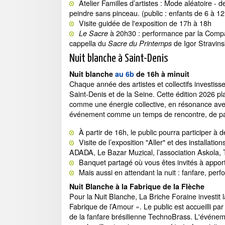
Atelier Familles d’artistes : Mode aléatoire - 
peindre sans pinceau. (public : enfants de 6 à 
Visite guidée de l'exposition de 17h à 18h
à 20h30 : performance par la Compag
Le Sacre
cappella du
de Igor Stravins
Sacre du Printemps
Nuit blanche à Saint-Denis
Nuit blanche
au 6b
de 16h à minuit
Chaque année des artistes et collectifs investiss
Saint-Denis et de la Seine. Cette édition 2026 pl
comme une énergie collective, en résonance avec 
événement comme un temps de rencontre, de part
À partir de 16h, le public pourra participer à 
Visite de l’exposition "Aller" et des installati
ADADA, Le Bazar Muzical, l’association Askola,
Banquet partagé où vous êtes invités à apport
Mais aussi en attendant la nuit : fanfare, per
Nuit Blanche à la Fabrique de la Flèche
Pour la Nuit Blanche, La Briche Foraine investit
Fabrique de l’Amour ». Le public est accueilli par l
de la fanfare brésilienne TechnoBrass. L'événe