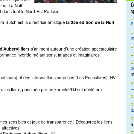
née, La Nuit
C
t dans tout le Nord-Est Parisien.
s
a Butch est la directrice artistique
la 25e édition de la Nuit
P
s
s’animent autour d’une création spectaculaire
 d'Aubervilliers
formance hybride mêlant sons, images et imaginaires
p
m
ffleurs) et des interventions surprises (Les Poussières). RV
..
tre les lieux, ponctuée par un karaoké/DJ set dédié aux
d
ormes sensibles et jeux de transparence ! Découvrez les liens
à
s affectives.
i Barbusse, Aubervilliers - 93