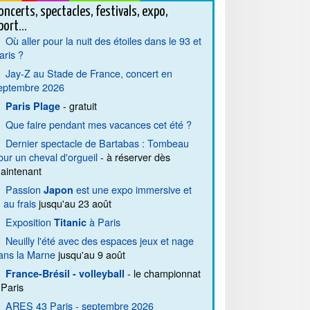
oncerts, spectacles, festivals, expo,
port...
Où aller pour la nuit des étoiles dans le 93 et
aris ?
Jay-Z au Stade de France, concert en
eptembre 2026
- gratuit
Paris Plage
Que faire pendant mes vacances cet été ?
Dernier spectacle de Bartabas : Tombeau
our un cheval d'orgueil
- à réserver dès
aintenant
Passion
est une expo immersive et
Japon
. au frais
jusqu'au 23 août
Exposition
à Paris
Titanic
Neuilly l'été avec des espaces jeux et nage
ans la Marne
jusqu'au 9 août
- le championnat
France-Brésil - volleyball
 Paris
ARES 43 Paris - septembre 2026