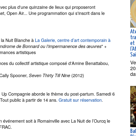
avec plus d'une quinzaine de lieux qui proposeront
set, Open Air... Une programmation qui s'inscrit dans le
At
tra
 la Nuit Blanche à
La Galerie, centre d’art contemporain à
et 
" +
yndrome de Bonnard ou l’impermanence des œuvres
l'A
rmances artistiques
Sa
Ve
ces du collectif artistique composé d'Amine Benattabou,
20
da
 Cally Spooner,
(2012)
Seven Thirty Till Nine
g Up Compagnie aborde le thème du post-partum. Samedi 6
Tout public à partir de 14 ans.
Gratuit sur réservation
.
 événement soit à Romainville avec La Nuit de l’Ourcq le
 FRAC.
Ba