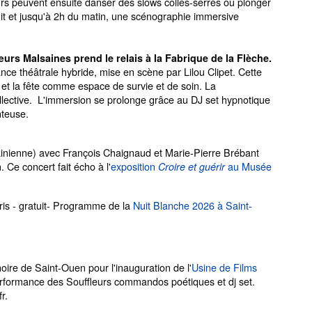
eurs peuvent ensuite danser des slows collés-serrés ou plonger
uit et jusqu'à 2h du matin, une scénographie immersive
œurs Malsaines prend le relais à la Fabrique de la Flèche.
nce théâtrale hybride, mise en scène par Lilou Clipet. Cette
e et la fête comme espace de survie et de soin. La
ollective. L'immersion se prolonge grâce au DJ set hypnotique
nteuse.
rainienne) avec François Chaignaud et Marie-Pierre Brébant
 Ce concert fait écho à l'
exposition
au Musée
Croire et guérir
ris - gratuit- Programme de la
Nuit Blanche 2026 à Saint-
noire de Saint-Ouen pour l'inauguration de l'
Usine de Films
rformance des Souffleurs commandos poétiques et dj set.
r.