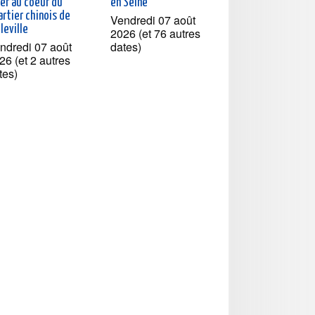
ner au coeur du
en Seine
rtier chinois de
Vendredi 07 août
leville
2026 (et 76 autres
ndredi 07 août
dates)
26 (et 2 autres
tes)