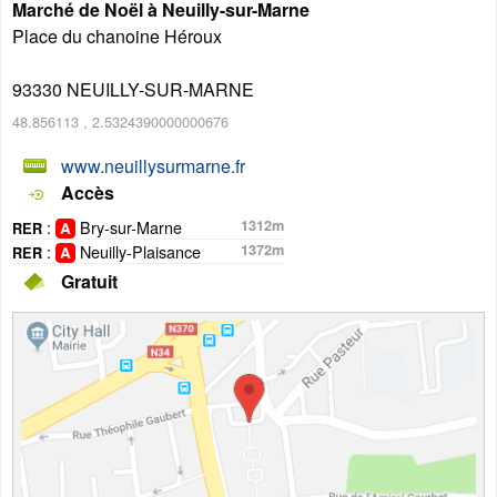
Marché de Noël à Neuilly-sur-Marne
Place du chanoine Héroux
93330
NEUILLY-SUR-MARNE
48.856113
,
2.5324390000000676
www.neuillysurmarne.fr
Accès
:
Bry-sur-Marne
1312m
RER
:
Neuilly-Plaisance
1372m
RER
Gratuit