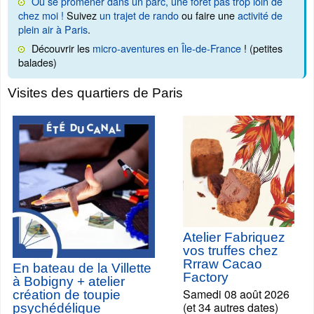
Où se promener dans un parc, une forêt pas trop loin de
chez moi !
Suivez
un trajet de rando
ou faire une
activité de
plein air à Paris
.
Découvrir les
micro-aventures en Île-de-France
! (petites
balades)
Visites des quartiers de Paris
Atelier Fabriquez
vos truffes chez
Rrraw Cacao
En bateau de la Villette
Factory
à Bobigny + atelier
Samedi 08 août 2026
création de toupie
(et 34 autres dates)
psychédélique