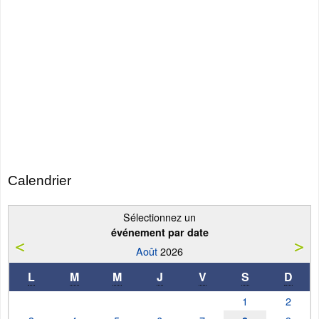
Calendrier
Sélectionnez un
événement par date
Août
2026
L
M
M
J
V
S
D
1
2