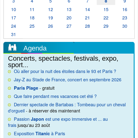
3
4
5
6
7
9
8
10
11
12
13
14
15
16
17
18
19
20
21
22
23
24
25
26
27
28
29
30
31
Agenda
Concerts, spectacles, festivals, expo,
sport...
Où aller pour la nuit des étoiles dans le 93 et Paris ?
Jay-Z au Stade de France, concert en septembre 2026
- gratuit
Paris Plage
Que faire pendant mes vacances cet été ?
Dernier spectacle de Bartabas : Tombeau pour un cheval
d'orgueil
- à réserver dès maintenant
Passion
est une expo immersive et ... au
Japon
frais
jusqu'au 23 août
Exposition
à Paris
Titanic