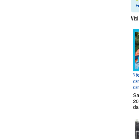
F
Visi
Sé
ca
can
Sa
20
da