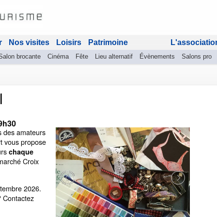
r
Nos visites
Loisirs
Patrimoine
L'associatio
Salon brocante
Cinéma
Fête
Lieu alternatif
Évènements
Salons pro
l
9h30
us des amateurs
rt vous propose
urs
chaque
 marché Croix
ptembre 2026.
? Contactez