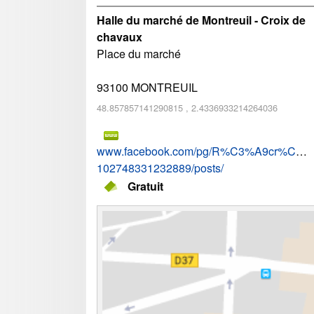
Halle du marché de Montreuil - Croix de
chavaux
Place du marché
93100
MONTREUIL
48.857857141290815
,
2.4336933214264036
www.facebook.com/pg/R%C3%A9cr%C3%A
102748331232889/posts/
Gratuit