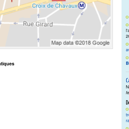
l
2
a
tiques
B
C
N
f
D
t
r