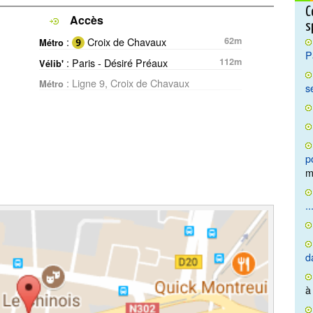
C
Accès
s
:
Croix de Chavaux
62m
Métro
P
: Paris - Désiré Préaux
112m
Vélib'
: Ligne 9, Croix de Chavaux
Métro
s
9azart-
p
m
..
d
à