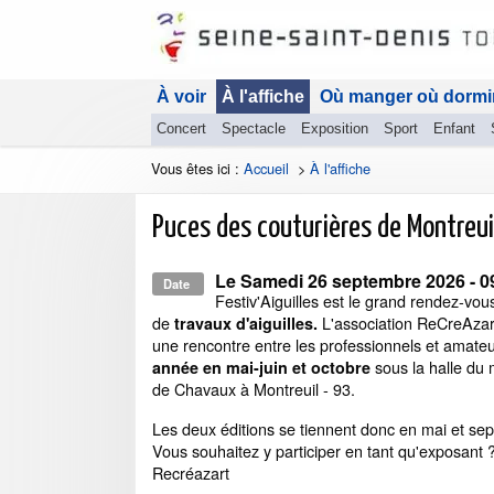
À voir
À l'affiche
Où manger où dormi
Concert
Spectacle
Exposition
Sport
Enfant
Vous êtes ici :
Accueil
>
À l'affiche
Puces des couturières de Montreui
Le
Samedi 26 septembre 2026
- 0
Date
Festiv'Aiguilles est le grand rendez-vo
de
L'association ReCreAza
travaux d'aiguilles.
une rencontre entre les professionnels et amate
sous la halle du
année en mai-juin et octobre
de Chavaux à Montreuil - 93.
Les deux éditions se tiennent donc en mai et se
Vous souhaitez y participer en tant qu'exposant 
Recréazart