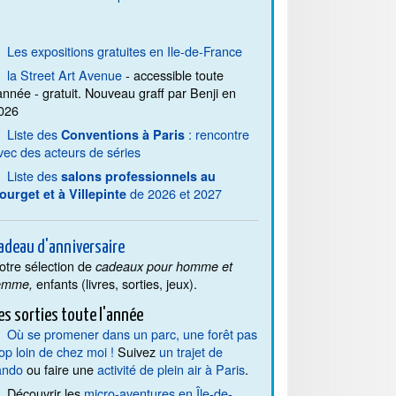
Les expositions gratuites en Ile-de-France
la Street Art Avenue
- accessible toute
'année - gratuit. Nouveau graff par Benji en
026
Liste des
: rencontre
Conventions à Paris
vec des acteurs de séries
Liste des
salons professionnels au
de 2026 et 2027
ourget et à Villepinte
adeau d'anniversaire
otre sélection de
cadeaux pour homme et
enfants (livres, sorties, jeux).
emme,
es sorties toute l'année
Où se promener dans un parc, une forêt pas
rop loin de chez moi !
Suivez
un trajet de
ando
ou faire une
activité de plein air à Paris
.
Découvrir les
micro-aventures en Île-de-