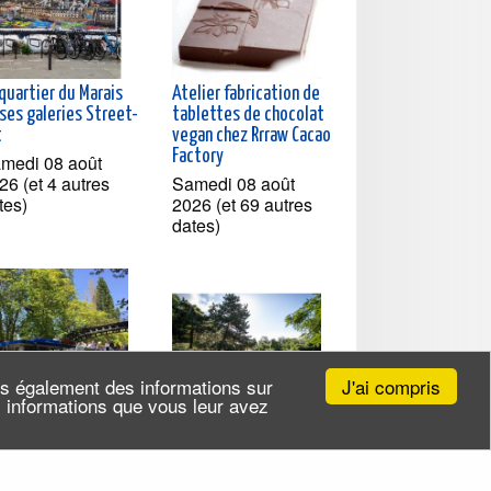
quartier du Marais
Atelier fabrication de
ses galeries Street-
tablettes de chocolat
t
vegan chez Rrraw Cacao
Factory
medi 08 août
26 (et 4 autres
Samedi 08 août
tes)
2026 (et 69 autres
dates)
J'ai compris
ns également des informations sur
es informations que vous leur avez
isière à la
Exploration du Parc de
couverte du Canal
l'Ile-Saint-Denis
nt-Martin et sur la
Samedi 08 août