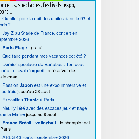
oncerts, spectacles, festivals, expo,
port...
Où aller pour la nuit des étoiles dans le 93 et
aris ?
Jay-Z au Stade de France, concert en
eptembre 2026
- gratuit
Paris Plage
Que faire pendant mes vacances cet été ?
Dernier spectacle de Bartabas : Tombeau
our un cheval d'orgueil
- à réserver dès
aintenant
Passion
est une expo immersive et
Japon
. au frais
jusqu'au 23 août
Exposition
à Paris
Titanic
Neuilly l'été avec des espaces jeux et nage
ans la Marne
jusqu'au 9 août
- le championnat
France-Brésil - volleyball
 Paris
ARES 43 Paris - septembre 2026