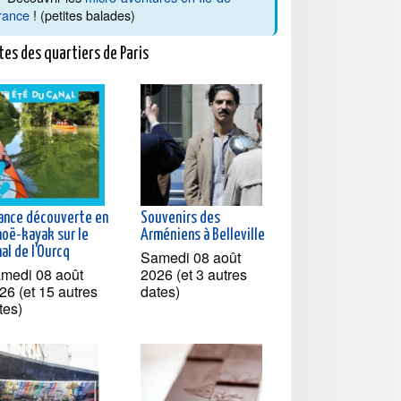
rance
! (petites balades)
tes des quartiers de Paris
ance découverte en
Souvenirs des
noë-kayak sur le
Arméniens à Belleville
al de l'Ourcq
Samedi 08 août
medi 08 août
2026 (et 3 autres
26 (et 15 autres
dates)
tes)