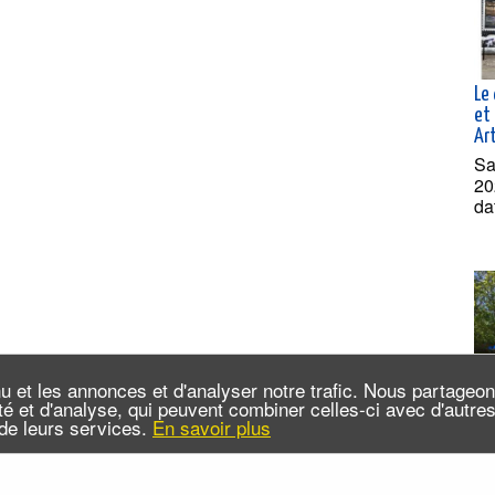
Le 
et 
Ar
Sa
20
da
u et les annonces et d'analyser notre trafic. Nous partageo
cité et d'analyse, qui peuvent combiner celles-ci avec d'autr
n de leurs services.
En savoir plus
Cro
dé
Sai