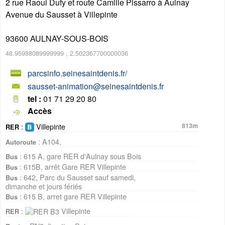
2 rue Raoul Dufy et route Camille Pissarro à Aulnay
Avenue du Sausset à Villepinte
93600
AULNAY-SOUS-BOIS
48.95988089999999
,
2.502367700000036
parcsinfo.seinesaintdenis.fr/
sausset-animation@seinesaintdenis.fr
tel :
01 71 29 20 80
Accès
:
Villepinte
813m
RER
: A104,
Autoroute
: 615 A, gare RER d'Aulnay sous Bois
Bus
: 615B, arrêt Gare RER Villepinte
Bus
: 642, Parc du Sausset sauf samedi,
Bus
dimanche et jours fériés
: 615 B, arret gare RER Villepinte
Bus
:
Villepinte
RER