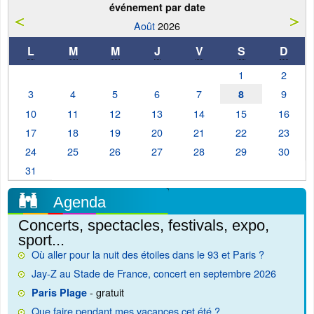
événement par date
Août
2026
L
M
M
J
V
S
D
1
2
3
4
5
6
7
9
8
10
11
12
13
14
15
16
17
18
19
20
21
22
23
24
25
26
27
28
29
30
31
Agenda
Concerts, spectacles, festivals, expo,
sport...
Où aller pour la nuit des étoiles dans le 93 et Paris ?
Jay-Z au Stade de France, concert en septembre 2026
- gratuit
Paris Plage
Que faire pendant mes vacances cet été ?