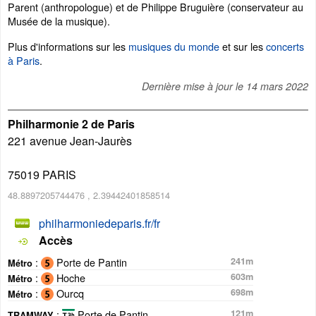
Parent (anthropologue) et de Philippe Bruguière (conservateur au
Musée de la musique).
Plus d'informations sur les
musiques du monde
et sur les
concerts
à Paris
.
Dernière mise à jour le
14 mars 2022
Philharmonie 2 de Paris
221 avenue Jean-Jaurès
75019
PARIS
48.8897205744476
,
2.39442401858514
philharmoniedeparis.fr/fr
Accès
:
Porte de Pantin
241m
Métro
:
Hoche
603m
Métro
:
Ourcq
698m
Métro
:
Porte de Pantin
121m
TRAMWAY