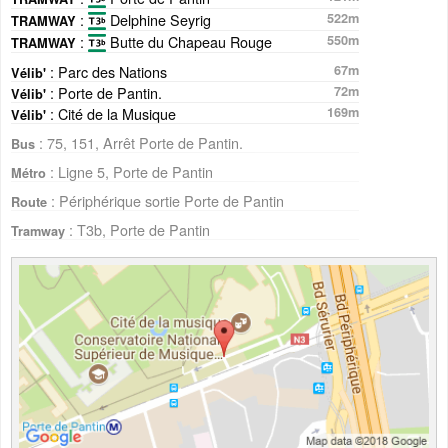
:
Delphine Seyrig
522m
TRAMWAY
:
Butte du Chapeau Rouge
550m
TRAMWAY
: Parc des Nations
67m
Vélib'
: Porte de Pantin.
72m
Vélib'
: Cité de la Musique
169m
Vélib'
: 75, 151, Arrêt Porte de Pantin.
Bus
: Ligne 5, Porte de Pantin
Métro
: Périphérique sortie Porte de Pantin
Route
: T3b, Porte de Pantin
Tramway