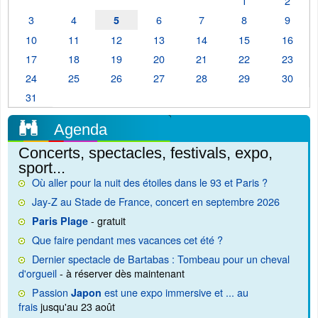
1
2
3
4
6
7
8
9
5
10
11
12
13
14
15
16
17
18
19
20
21
22
23
24
25
26
27
28
29
30
31
Agenda
Concerts, spectacles, festivals, expo,
sport...
Où aller pour la nuit des étoiles dans le 93 et Paris ?
Jay-Z au Stade de France, concert en septembre 2026
- gratuit
Paris Plage
Que faire pendant mes vacances cet été ?
Dernier spectacle de Bartabas : Tombeau pour un cheval
d'orgueil
- à réserver dès maintenant
Passion
est une expo immersive et ... au
Japon
frais
jusqu'au 23 août