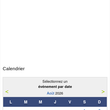
Calendrier
Sélectionnez un
événement par date
Août
2026
L
M
M
J
V
S
D