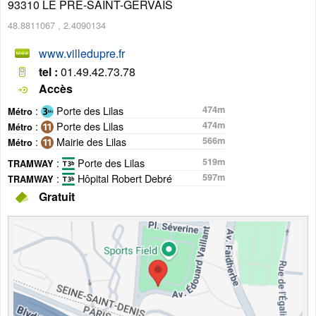
93310
LE PRE-SAINT-GERVAIS
48.8811067
,
2.4090134
www.villedupre.fr
tel :
01.49.42.73.78
Accès
:
Porte des Lilas
474m
Métro
:
Porte des Lilas
474m
Métro
:
Mairie des Lilas
566m
Métro
:
Porte des Lilas
519m
TRAMWAY
:
Hôpital Robert Debré
597m
TRAMWAY
Gratuit