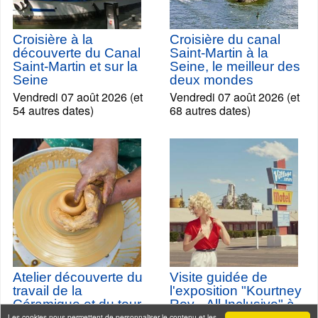
Croisière à la
Croisière du canal
découverte du Canal
Saint-Martin à la
Saint-Martin et sur la
Seine, le meilleur des
Seine
deux mondes
Vendredi 07 août 2026 (et
Vendredi 07 août 2026 (et
54 autres dates)
68 autres dates)
Atelier découverte du
Visite guidée de
travail de la
l'exposition "Kourtney
Céramique et du tour
Roy - All Inclusive" à
de potier à l'Atelier
Citéco
Les cookies nous permettent de personnaliser le contenu et les