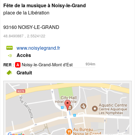
Fête de la musique à Noisy-le-Grand
place de la Libération
93160
NOISY-LE-GRAND
48.8490887
,
2.5524122
www.noisylegrand.fr
Accès
:
Noisy-le-Grand-Mont d'Est
934m
RER
Gratuit