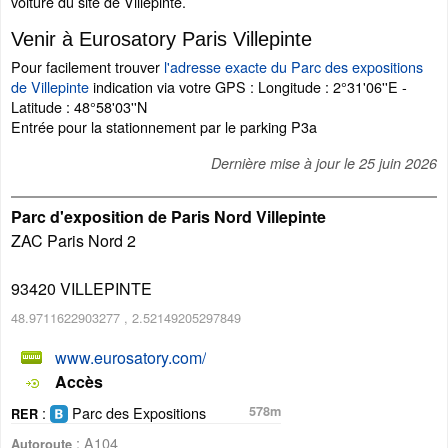
voiture du site de Villepinte.
Venir à Eurosatory Paris Villepinte
Pour facilement trouver
l'adresse exacte du Parc des expositions
de Villepinte
indication via votre GPS : Longitude : 2°31'06''E -
Latitude : 48°58'03''N
Entrée pour la stationnement par le parking P3a
Dernière mise à jour le
25 juin 2026
Parc d'exposition de Paris Nord Villepinte
ZAC Paris Nord 2
93420
VILLEPINTE
48.9711622903277
,
2.52149205297849
www.eurosatory.com/
Accès
:
Parc des Expositions
578m
RER
: A104
Autoroute