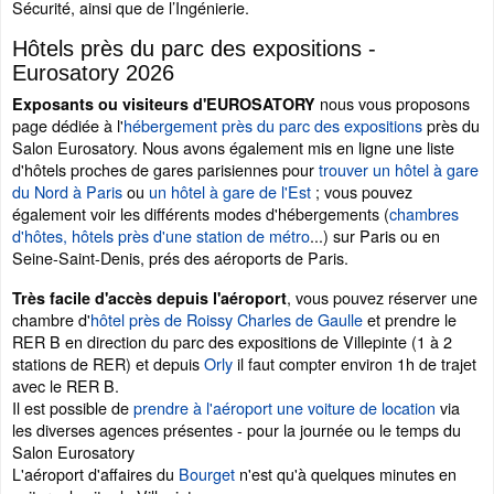
Sécurité, ainsi que de l’Ingénierie.
Hôtels près du parc des expositions -
Eurosatory 2026
nous vous proposons
Exposants ou visiteurs d'EUROSATORY
page dédiée à l'
hébergement près du parc des expositions
près du
Salon Eurosatory. Nous avons également mis en ligne une liste
d'hôtels proches de gares parisiennes pour
trouver un hôtel à gare
du Nord à Paris
ou
un hôtel à gare de l'Est
; vous pouvez
également voir les différents modes d'hébergements (
chambres
d'hôtes, hôtels près d'une station de métro
...) sur Paris ou en
Seine-Saint-Denis, prés des aéroports de Paris.
, vous pouvez réserver une
Très facile d'accès depuis l'aéroport
chambre d'
hôtel près de Roissy Charles de Gaulle
et prendre le
RER B en direction du parc des expositions de Villepinte (1 à 2
stations de RER) et depuis
Orly
il faut compter environ 1h de trajet
avec le RER B.
Il est possible de
prendre à l'aéroport une voiture de location
via
les diverses agences présentes - pour la journée ou le temps du
Salon Eurosatory
L'aéroport d'affaires du
Bourget
n'est qu'à quelques minutes en