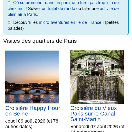
Où se promener dans un parc, une forêt pas trop loin de
chez moi !
Suivez
un trajet de rando
ou faire une
activité de
plein air à Paris
.
Découvrir les
micro-aventures en Île-de-France
! (petites
balades)
Visites des quartiers de Paris
Croisière Happy Hour
Croisière du Vieux
en Seine
Paris sur le Canal
Saint-Martin
Jeudi 06 août 2026 (et 78
autres dates)
Vendredi 07 août 2026 (et
11 autres dates)