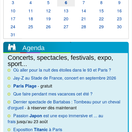
3
4
5
7
8
9
6
10
11
12
13
14
15
16
17
18
19
20
21
22
23
24
25
26
27
28
29
30
31
Agenda
Concerts, spectacles, festivals, expo,
sport...
Où aller pour la nuit des étoiles dans le 93 et Paris ?
Jay-Z au Stade de France, concert en septembre 2026
- gratuit
Paris Plage
Que faire pendant mes vacances cet été ?
Dernier spectacle de Bartabas : Tombeau pour un cheval
d'orgueil
- à réserver dès maintenant
Passion
est une expo immersive et ... au
Japon
frais
jusqu'au 23 août
Exposition
à Paris
Titanic