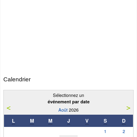
Calendrier
Sélectionnez un
événement par date
Août
2026
L
M
M
J
V
S
D
1
2