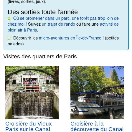
(livres, sorties, jeux).
Des sorties toute l'année
Où se promener dans un parc, une forêt pas trop loin de
chez moi !
Suivez
un trajet de rando
ou faire une
activité de
plein air à Paris
.
Découvrir les
micro-aventures en Île-de-France
! (petites
balades)
Visites des quartiers de Paris
Croisière du Vieux
Croisière à la
Paris sur le Canal
découverte du Canal