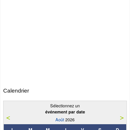
Calendrier
Sélectionnez un
événement par date
Août
2026
L
M
M
J
V
S
D