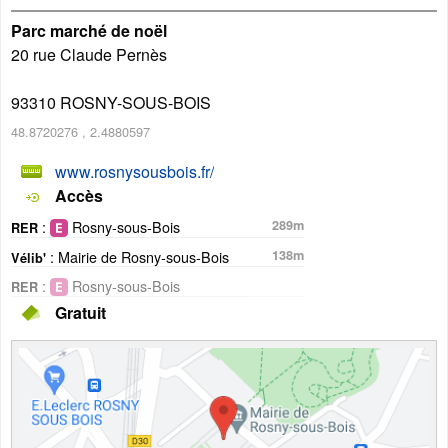
Parc marché de noël
20 rue Claude Pernès
93310
ROSNY-SOUS-BOIS
48.8720276
,
2.4880597
www.rosnysousbois.fr/
Accès
:
Rosny-sous-Bois
289m
RER
: Mairie de Rosny-sous-Bois
138m
Vélib'
:
Rosny-sous-Bois
RER
Gratuit