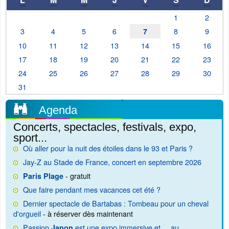
1
2
3
4
5
6
8
9
7
10
11
12
13
14
15
16
17
18
19
20
21
22
23
24
25
26
27
28
29
30
31
Agenda
Concerts, spectacles, festivals, expo,
sport...
Où aller pour la nuit des étoiles dans le 93 et Paris ?
Jay-Z au Stade de France, concert en septembre 2026
- gratuit
Paris Plage
Que faire pendant mes vacances cet été ?
Dernier spectacle de Bartabas : Tombeau pour un cheval
d'orgueil
- à réserver dès maintenant
Passion
est une expo immersive et ... au
Japon