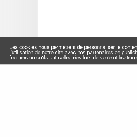
Les cookies nous permettent de personnaliser le conten
l'utilisation de notre site avec nos partenaires de publi
fournies ou qu'ils ont collectées lors de votre utilisatio
Seine-Saint-Denis Tourisme
Qui
140, avenue Jean Lolive
Flu
93695 Pantin Cedex
Téléphone