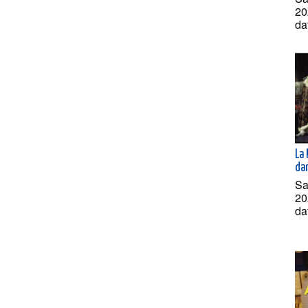
20
da
La 
dan
Sa
20
da