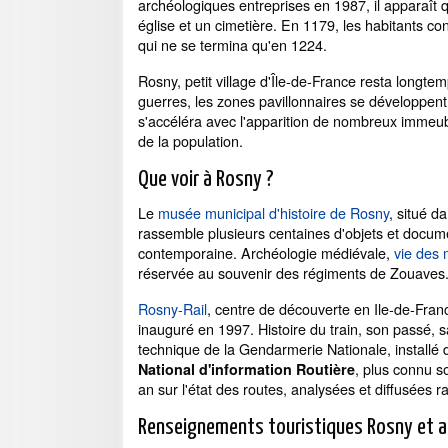
archéologiques entreprises en 1987, il apparaît q
église et un cimetière. En 1179, les habitants co
qui ne se termina qu'en 1224.
Rosny, petit village d'Île-de-France resta longte
guerres, les zones pavillonnaires se développent f
s'accéléra avec l'apparition de nombreux immeub
de la population.
Que voir à Rosny ?
Le
musée municipal d'histoire de Rosny
, situé 
rassemble plusieurs centaines d'objets et documen
contemporaine. Archéologie médiévale,
vie des 
réservée au souvenir des régiments de Zouaves
Rosny-Rail
, centre de découverte en Ile-de-Fra
inauguré en 1997. Histoire du train, son passé, 
technique de la Gendarmerie Nationale, installé 
, plus connu 
National d'information Routière
an sur l'état des routes, analysées et diffusées 
Renseignements touristiques Rosny et aut