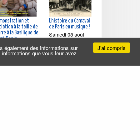
monstration et
L'histoire du Carnaval
tiation à la taille de
de Paris en musique !
rre à la Basilique de
Samedi 08 août
int-Denis
2026 (et 1 autre
medi 08 août
date)
J'ai compris
ns également des informations sur
26 (et 10 autres
es informations que vous leur avez
tes)