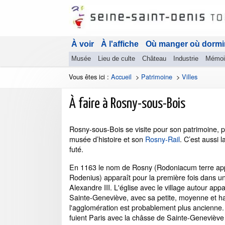
À voir
À l'affiche
Où manger où dormi
Musée
Lieu de culte
Château
Industrie
Mémoi
Vous êtes ici :
Accueil
>
Patrimoine
>
Villes
À faire à Rosny-sous-Bois
Rosny-sous-Bois se visite pour son patrimoine, p
musée d’histoire et son
Rosny-Rail
. C’est aussi 
futé.
En 1163 le nom de Rosny (Rodoniacum terre ap
Rodenius) apparaît pour la première fois dans u
Alexandre III. L'église avec le village autour app
Sainte-Geneviève, avec sa petite, moyenne et ha
l'agglomération est probablement plus ancienne.
fuient Paris avec la châsse de Sainte-Geneviève 