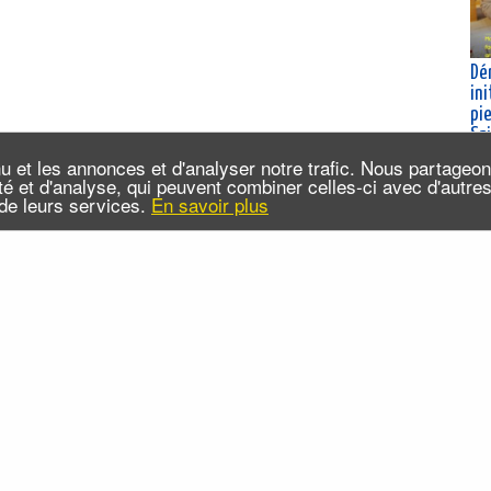
Dé
ini
pie
Sa
Sa
u et les annonces et d'analyser notre trafic. Nous partageo
20
cité et d'analyse, qui peuvent combiner celles-ci avec d'autr
n de leurs services.
En savoir plus
da
 sommes-nous ?
Infos pratiques
Contact
FAQ
x RSS