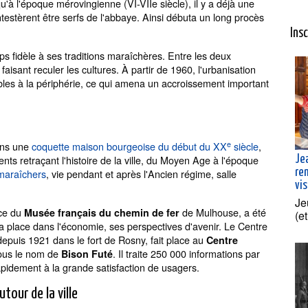
u'à l'époque mérovingienne (VI-VIIe siècle), il y a déjà une
ntestèrent être serfs de l'abbaye. Ainsi débuta un long procès
Ins
mps fidèle à ses traditions maraîchères. Entre les deux
aisant reculer les cultures. À partir de 1960, l'urbanisation
les à la périphérie, ce qui amena un accroissement important
e
dans une
coquette maison bourgeoise du début du XX
siècle
,
ts retraçant l'histoire de la ville, du Moyen Age à l'époque
Je
re
maraîchers
, vie pendant et après l'Ancien régime, salle
vis
.
Je
nce du
de Mulhouse, a été
Musée français du chemin de fer
(e
sa place dans l'économie, ses perspectives d'avenir. Le Centre
depuis 1921 dans le fort de Rosny, fait place au
Centre
sous le nom de
. Il traite 250 000 informations par
Bison Futé
rapidement à la grande satisfaction de usagers.
our de la ville