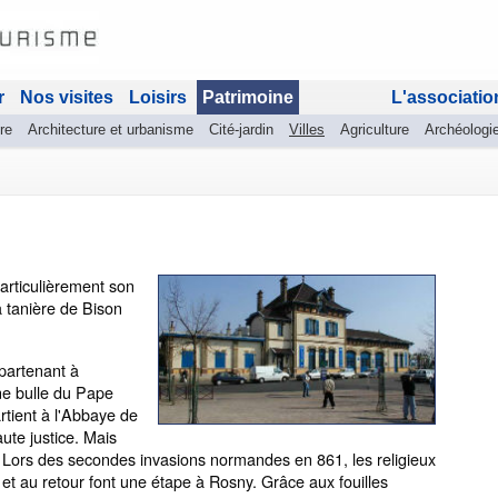
r
Nos visites
Loisirs
Patrimoine
L'associatio
re
Architecture et urbanisme
Cité-jardin
Villes
Agriculture
Archéologi
articulièrement son
la tanière de Bison
partenant à
ne bulle du Pape
artient à l'Abbaye de
ute justice. Mais
 Lors des secondes invasions normandes en 861, les religieux
et au retour font une étape à Rosny. Grâce aux fouilles