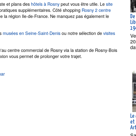
ste et plans des
hôtels à Rosny
peut vous être utile. Le
site
pratiques supplémentaires. Côté shopping
Rosny 2 centre
 de la région Ile-de-France. Ne manquez pas également le
De 
Lib
19
es
musées en Seine-Saint-Denis
ou notre sélection de
visites
Ve
20
da
u'au centre commercial de Rosny via la station de Rosny-Bois
ion vous permet de prolonger votre trajet.
nar
Le 
et 
Ar
Sa