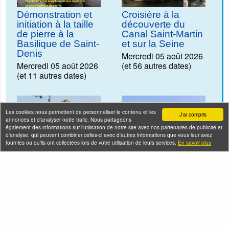
Démonstration et
Croisière à la
initiation à la taille
découverte du
de pierre à la
Canal Saint-Martin
Basilique de Saint-
et sur la Seine
Denis
Mercredi 05 août 2026
Mercredi 05 août 2026
(et 56 autres dates)
(et 11 autres dates)
Les cookies nous permettent de personnaliser le contenu et les
J'ai compris
annonces et d'analyser notre trafic. Nous partageons
également des informations sur l'utilisation de notre site avec nos partenaires de publicité et
d'analyse, qui peuvent combiner celles-ci avec d'autres informations que vous leur avez
fournies ou qu'ils ont collectées lors de votre utilisation de leurs services.
En savoir plus
Visite historique de
Croisière du canal
l'hôtel Gaillard?,
Saint-Martin à la
joyau architectural
Seine, le meilleur
des deux mondes
Mercredi 05 août 2026
(et 1 autre date)
Mercredi 05 août 2026