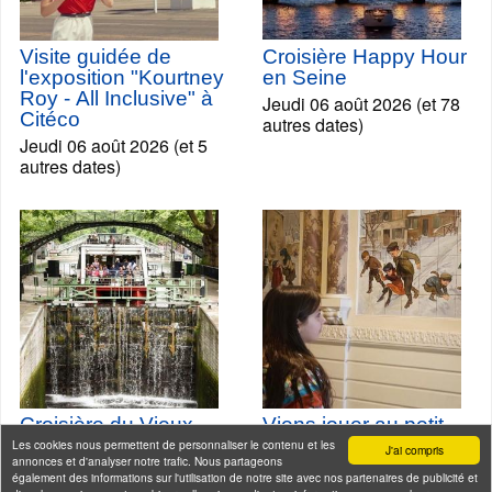
Visite guidée de
Croisière Happy Hour
l'exposition "Kourtney
en Seine
Roy - All Inclusive" à
Jeudi 06 août 2026 (et 78
Citéco
autres dates)
Jeudi 06 août 2026 (et 5
autres dates)
Croisière du Vieux
Viens jouer au petit
Paris sur le Canal
Poulbot à Montmartre,
Les cookies nous permettent de personnaliser le contenu et les
J'ai compris
annonces et d'analyser notre trafic. Nous partageons
Saint-Martin
parcours pour petits
également des informations sur l'utilisation de notre site avec nos partenaires de publicité et
et grands enfants