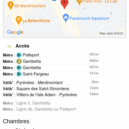
Accès
:
Pelleport
451m
Métro
:
Gambetta
468m
Métro
:
Gambetta
497m
Métro
:
Saint-Fargeau
741m
Métro
: Pyrénées - Ménilmontant
39m
Vélib'
: Square des Saint-Simoniens
152m
Vélib'
: Villiers de l'Isle Adam - Pyrénées
199m
Vélib'
: Ligne 3, Gambetta
Métro
: Ligne 3b, Gambetta ou Pelleport
Métro
Chambres