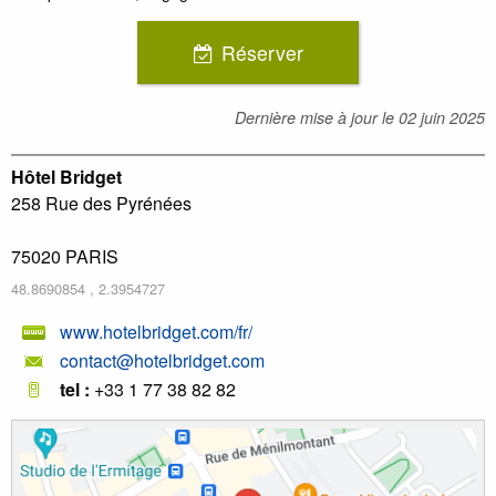
Réserver
Dernière mise à jour le
02 juin 2025
Hôtel Bridget
258 Rue des Pyrénées
75020
PARIS
48.8690854
,
2.3954727
www.hotelbridget.com/fr/
contact@hotelbridget.com
tel :
+33 1 77 38 82 82