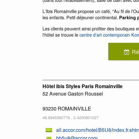
L'Ibis Romainville propose un café, "Au fil de l'Ou
les enfants. Petit déjeuner continental.
Parking 
Les clients peuvent ainsi profiter des boutiques
l'hôtel se trouve le
centre d'art contemporain Kom
Ré
Hôtel ibis Styles Paris Romainville
52 Avenue Gaston Roussel
93230
ROMAINVILLE
48.8945560776
,
2.4290801027
all.accor.com/hotel/B5U8/index.fr.shtm
hb5u8@accor.com