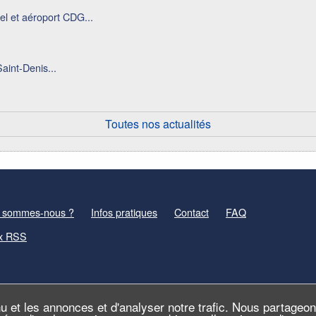
el et aéroport CDG...
aint-Denis...
Toutes nos actualités
 sommes-nous ?
Infos pratiques
Contact
FAQ
x RSS
u et les annonces et d'analyser notre trafic. Nous partageo