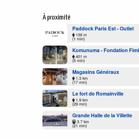
À proximité
Paddock Paris Est - Outlet
139 m
(1 min)
Komunuma - Fondation Fimi
401 m
(5 min)
Magasins Généraux
1.3 km
(17 min)
Le fort de Romainville
1.9 km
(29 min)
Grande Halle de la Villette
3.7 km
(21 min)