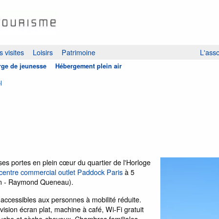
 visites
Loisirs
Patrimoine
L'asso
ge de jeunesse
Hébergement plein air
l
ses portes en plein cœur du quartier de l'Horloge
centre commercial outlet Paddock Paris
à 5
tin - Raymond Queneau).
accessibles aux personnes à mobilité réduite.
ision écran plat, machine à café, Wi-Fi gratuit
douche et sèche-cheveux. Chambres familiales.