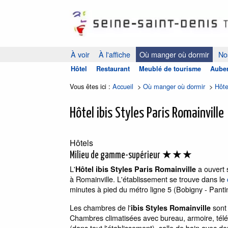
À voir
À l'affiche
Où manger où dormir
Nos
Hôtel
Restaurant
Meublé de tourisme
Auber
Vous êtes ici :
Accueil
>
Où manger où dormir
>
Hôte
Hôtel ibis Styles Paris Romainville
Hôtels
★★★
Milieu de gamme-supérieur
L'
a ouvert 
Hôtel ibis Styles Paris Romainville
à Romainville. L'établissement se trouve dans le
minutes à pied du métro ligne 5 (Bobigny - Pan
Les chambres de l'
sont 
ibis Styles Romainville
Chambres climatisées avec bureau, armoire, télév
(dans tout l'établissement), salle de bain avec 