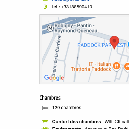
tel :
+33188590410
Chambres
120 chambres
Confort des chambres
: Wifi, Clima
Equipements
: Ascenseur, Bar, Parki