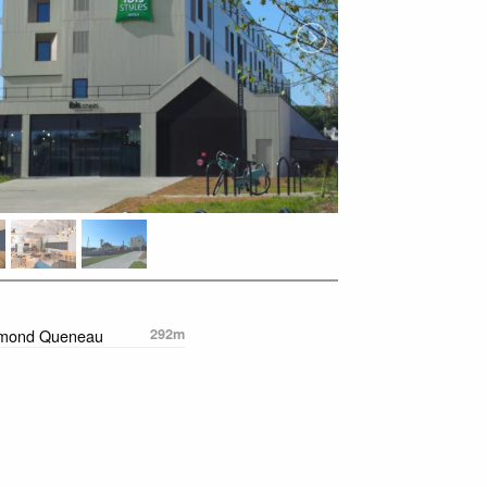
ymond Queneau
292m