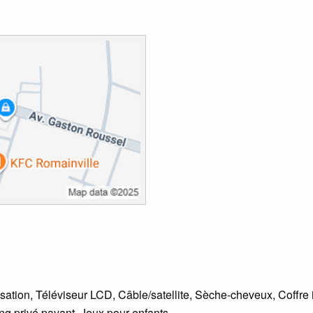
tisation, Téléviseur LCD, Câble/satellite, Sèche-cheveux, Coffr
ng privé payant, Jeux pour enfants