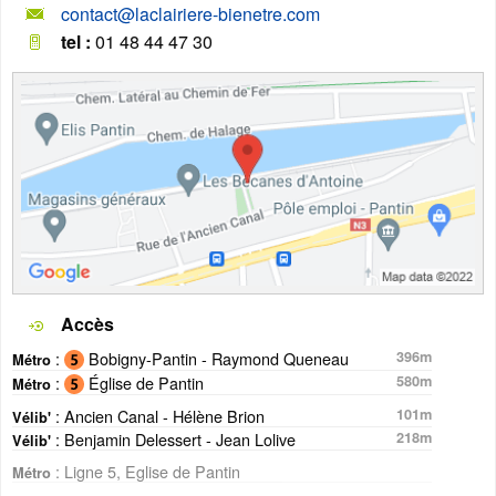
contact@laclairiere-bienetre.com
tel :
01 48 44 47 30
Accès
:
Bobigny-Pantin - Raymond Queneau
396m
Métro
:
Église de Pantin
580m
Métro
: Ancien Canal - Hélène Brion
101m
Vélib'
: Benjamin Delessert - Jean Lolive
218m
Vélib'
: Ligne 5, Eglise de Pantin
Métro