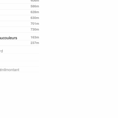
406m
586m
628m
630m
701m
730m
aucouleurs
163m
237m
rd
énilmontant