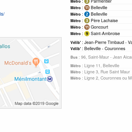
:
Parmentier
Métro
:
Belleville
Métro
is/
:
Belleville
Métro
:
Père Lachaise
Métro
:
Goncourt
Métro
:
Saint-Ambroise
Métro
: Jean-Pierre Timbaud - V
Vélib'
: Belleville - Couronnes
Vélib'
: 96, Saint-Maur - Jean Aica
Bus
: Ligne 11, Belleville
Métro
: Ligne 3, Rue Saint Maur
Métro
: Ligne 2, Couronnes ou M
Métro