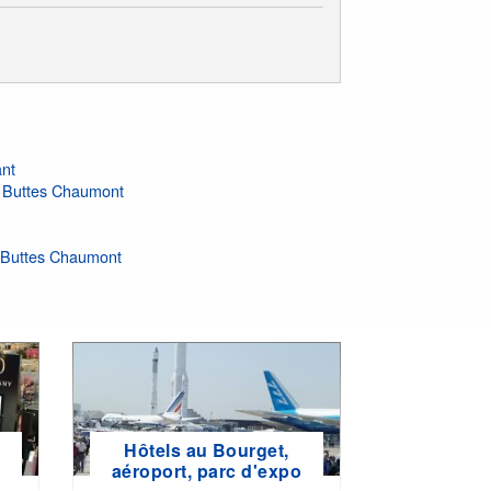
ant
t Buttes Chaumont
c Buttes Chaumont
Hôtels au Bourget,
e
aéroport, parc d'expo