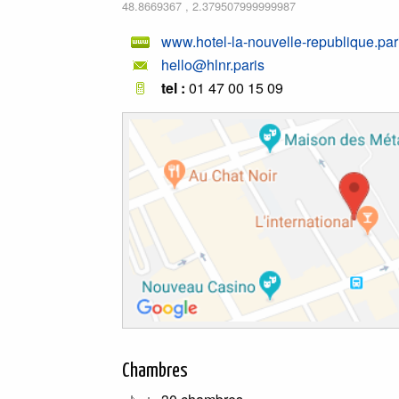
48.8669367
,
2.379507999999987
www.hotel-la-nouvelle-republique.par
hello@hlnr.paris
tel :
01 47 00 15 09
Chambres