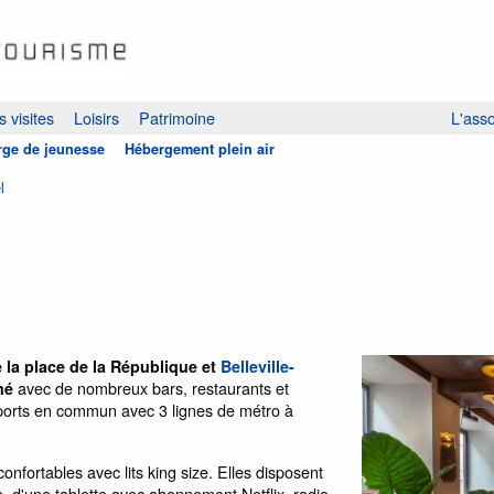
 visites
Loisirs
Patrimoine
L'asso
ge de jeunesse
Hébergement plein air
l
 la place de la République et
Belleville-
avec de nombreux bars, restaurants et
mé
nsports en commun avec 3 lignes de métro à
fortables avec lits king size. Elles disposent
e, d'une tablette avec abonnement Netflix, radio,