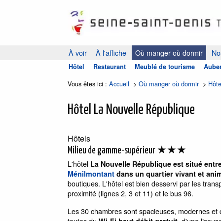
À voir
À l'affiche
Où manger où dormir
Nos
Hôtel
Restaurant
Meublé de tourisme
Auber
Vous êtes ici :
Accueil
>
Où manger où dormir
>
Hôte
Hôtel La Nouvelle République
Hôtels
★★★
Milieu de gamme-supérieur
L'hôtel
La Nouvelle République est situé entre
Ménilmontant
dans un quartier vivant et ani
boutiques. L'hôtel est bien desservi par les tra
proximité (lignes 2, 3 et 11) et le bus 96.
Les 30 chambres sont spacieuses, modernes et con
toutes du
, d'une liseus
Wi-Fi haut débit gratuit