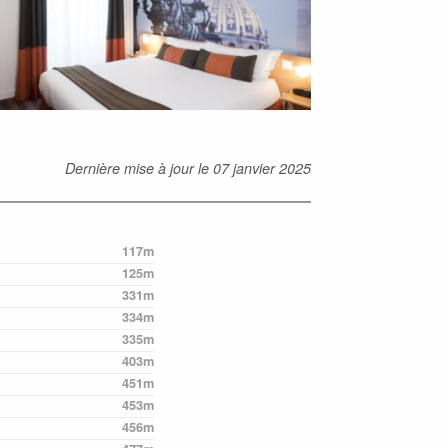
Dernière mise à jour le
07 janvier 2025
117m
125m
331m
334m
335m
403m
451m
453m
456m