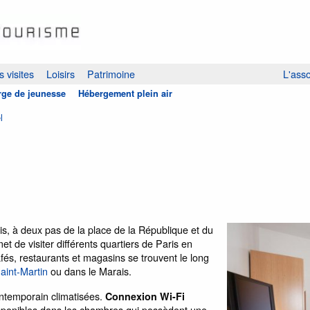
 visites
Loisirs
Patrimoine
L'asso
ge de jeunesse
Hébergement plein air
l
ris, à deux pas de la place de la République et du
t de visiter différents quartiers de Paris en
s, restaurants et magasins se trouvent le long
aint-Martin
ou dans le Marais.
ntemporain climatisées.
Connexion Wi-Fi
disponibles dans les chambres qui possèdent une