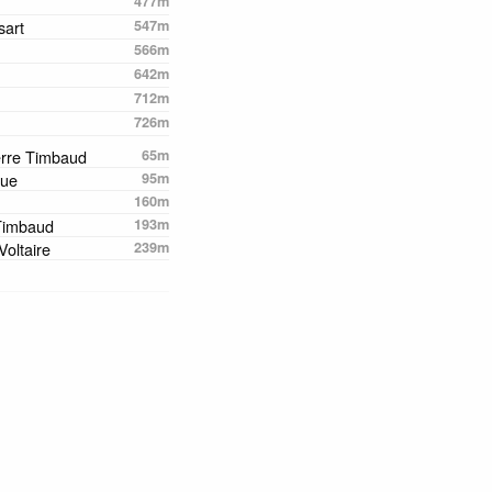
477m
sart
547m
566m
642m
712m
726m
erre Timbaud
65m
que
95m
160m
 Timbaud
193m
Voltaire
239m