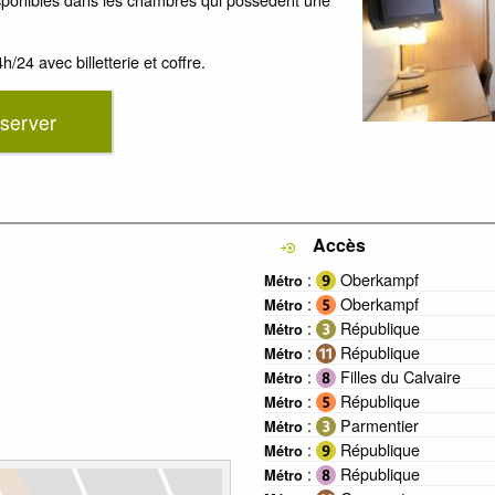
24 avec billetterie et coffre.
server
Accès
:
Oberkampf
Métro
:
Oberkampf
Métro
:
République
Métro
:
République
Métro
:
Filles du Calvaire
Métro
:
République
Métro
:
Parmentier
Métro
:
République
Métro
:
République
Métro