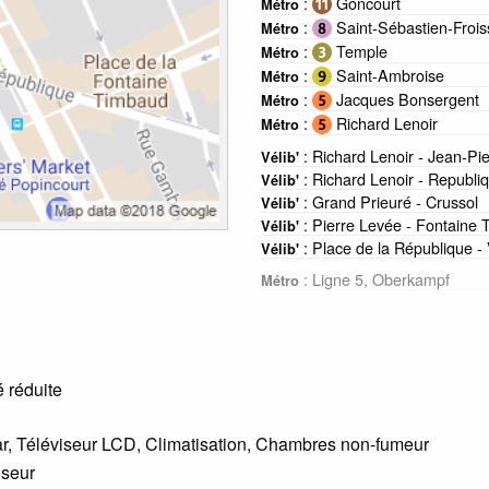
:
Goncourt
Métro
:
Saint-Sébastien-Frois
Métro
:
Temple
Métro
:
Saint-Ambroise
Métro
:
Jacques Bonsergent
Métro
:
Richard Lenoir
Métro
: Richard Lenoir - Jean-Pi
Vélib'
: Richard Lenoir - Republi
Vélib'
: Grand Prieuré - Crussol
Vélib'
: Pierre Levée - Fontaine
Vélib'
: Place de la République - 
Vélib'
: Ligne 5, Oberkampf
Métro
 réduite
bar, Téléviseur LCD, Climatisation, Chambres non-fumeur
nseur