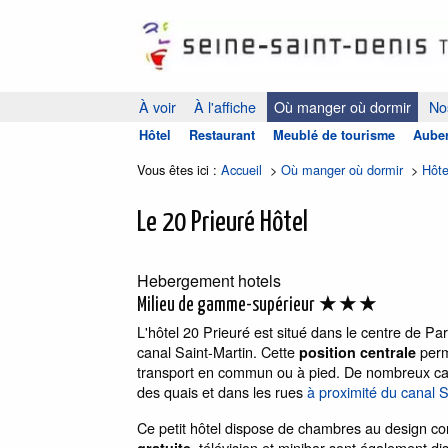
À voir
À l'affiche
Où manger où dormir
Nos
Hôtel
Restaurant
Meublé de tourisme
Auber
Vous êtes ici :
Accueil
>
Où manger où dormir
>
Hôte
Le 20 Prieuré Hôtel
Hebergement
hotels
★★★
Milieu de gamme-supérieur
L'hôtel 20 Prieuré est situé dans le centre de Pa
canal Saint-Martin. Cette
perme
position centrale
transport en commun ou à pied. De nombreux café
des quais et dans les rues
à proximité du canal S
Ce petit hôtel dispose de chambres au design co
, télévision et minibar sont également 
gratuite