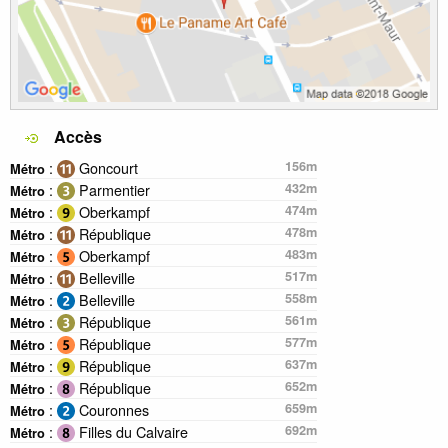
Accès
:
Goncourt
156m
Métro
:
Parmentier
432m
Métro
:
Oberkampf
474m
Métro
:
République
478m
Métro
:
Oberkampf
483m
Métro
:
Belleville
517m
Métro
:
Belleville
558m
Métro
:
République
561m
Métro
:
République
577m
Métro
:
République
637m
Métro
:
République
652m
Métro
:
Couronnes
659m
Métro
:
Filles du Calvaire
692m
Métro