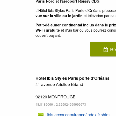
et
.
Paris Nord
l'aéroport Roissy CDG
L'Hôtel Ibis Styles Paris Porte d'Orléans propos
et télévision par sate
vue sur la ville ou le jardin
Petit-déjeuner continental inclus dans le prix
et d'un bar où vous pourrez cons
Wi-Fi gratuite
couvert payant.
Ré
Hôtel Ibis Styles Paris porte d'Orléans
41 avenue Aristide Briand
92120
MONTROUGE
48.8189066
,
2.325924699999973
ibis.accor.com/france/index.fr.shtml