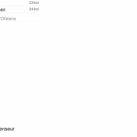
234m
éri
244m
d'Orléans
censeur