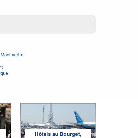
s Montmartre
nt
ique
Hôtels au Bourget,