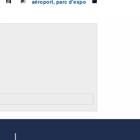
e
aéroport, parc d'expo