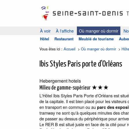
À voir
À l'affiche
Où manger où dormir
Nos
Hôtel
Restaurant
Meublé de tourisme
Auber
Vous êtes ici :
Accueil
>
Où manger où dormir
>
Hôte
Ibis Styles Paris porte d'Orléans
Hebergement
hotels
★★★
Milieu de gamme-supérieur
L'Hôtel Ibis Styles Paris Porte d'Orléans est sit
de la capitale. Il est bien placé pour les visiteur
en transport en commun ou au
parc des exposit
tramway ne sont qu'à quelques minutes des cham
de passer au dessus du périphérique pour arriver
Le RER B est situé juste en face de la cité pour r