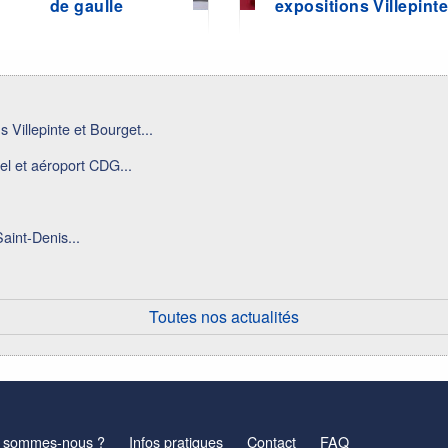
de gaulle
expositions Villepint
 Villepinte et Bourget...
el et aéroport CDG...
aint-Denis...
Toutes nos actualités
 sommes-nous ?
Infos pratiques
Contact
FAQ