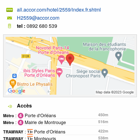
all.accor.com/hotel/2559/index.fr.shtml
H2559@accor.com
tel :
0892 680 539
Accès
:
Porte d'Orléans
450m
Métro
:
Mairie de Montrouge
516m
Métro
:
Porte d'Orléans
422m
TRAMWAY
:
Montsouris
538m
TRAMWAY