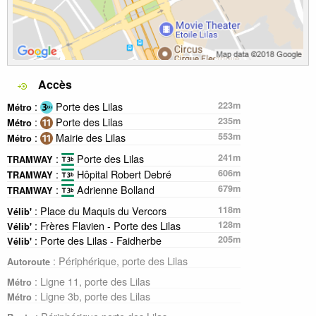
Accès
:
Porte des Lilas
223m
Métro
:
Porte des Lilas
235m
Métro
:
Mairie des Lilas
553m
Métro
:
Porte des Lilas
241m
TRAMWAY
:
Hôpital Robert Debré
606m
TRAMWAY
:
Adrienne Bolland
679m
TRAMWAY
: Place du Maquis du Vercors
118m
Vélib'
: Frères Flavien - Porte des Lilas
128m
Vélib'
: Porte des Lilas - Faidherbe
205m
Vélib'
: Périphérique, porte des Lilas
Autoroute
: Ligne 11, porte des Lilas
Métro
: Ligne 3b, porte des Lilas
Métro