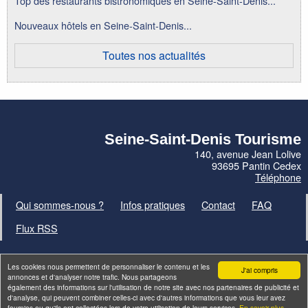
Top des restaurants bistronomiques en Seine-Saint-Denis...
Nouveaux hôtels en Seine-Saint-Denis...
Toutes nos actualités
Seine-Saint-Denis Tourisme
140, avenue Jean Lolive
93695 Pantin Cedex
Téléphone
Qui sommes-nous ?
Infos pratiques
Contact
FAQ
Flux RSS
Les cookies nous permettent de personnaliser le contenu et les
J'ai compris
annonces et d'analyser notre trafic. Nous partageons
également des informations sur l'utilisation de notre site avec nos partenaires de publicité et
Site par
ID-Alizés
d'analyse, qui peuvent combiner celles-ci avec d'autres informations que vous leur avez
fournies ou qu'ils ont collectées lors de votre utilisation de leurs services.
En savoir plus