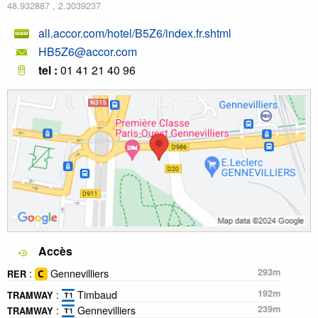
48.932887
,
2.3039237
all.accor.com/hotel/B5Z6/index.fr.shtml
HB5Z6@accor.com
tel :
01 41 21 40 96
Accès
:
Gennevilliers
293m
RER
:
Timbaud
192m
TRAMWAY
:
Gennevilliers
239m
TRAMWAY