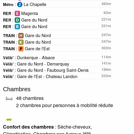
:
La Chapelle
483m
Métro
:
Magenta
93m
RER
:
Gare du Nord
231m
RER
:
Gare du Nord
231m
RER
:
Gare du Nord
247m
TRAIN
:
Gare du Nord
247m
TRAIN
:
Gare de l'Est
302m
TRAIN
: Dunkerque - Alsace
114m
Vélib'
: Gare du Nord - Demarquay
141m
Vélib'
: Gare du Nord - Faubourg Saint-Denis
199m
Vélib'
: Gare de l'Est - Chateau Landon
233m
Vélib'
Chambres
48 chambres
2 chambres pour personnes à mobilité réduite
Confort des chambres
: Sèche-cheveux,
Climatisation, Chambres non-fumeur, Wifi,