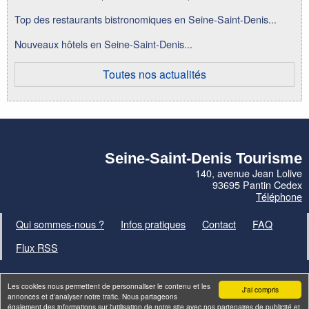
Top des restaurants bistronomiques en Seine-Saint-Denis...
Nouveaux hôtels en Seine-Saint-Denis...
Toutes nos actualités
Seine-Saint-Denis Tourisme
140, avenue Jean Lolive
93695 Pantin Cedex
Téléphone
Qui sommes-nous ?
Infos pratiques
Contact
FAQ
Flux RSS
Les cookies nous permettent de personnaliser le contenu et les
J'ai compris
annonces et d'analyser notre trafic. Nous partageons
également des informations sur l'utilisation de notre site avec nos partenaires de publicité et