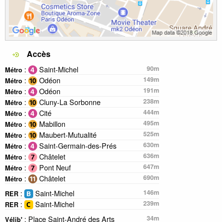
Accès
:
Saint-Michel
90m
Métro
:
Odéon
149m
Métro
:
Odéon
191m
Métro
:
Cluny-La Sorbonne
238m
Métro
:
Cité
444m
Métro
:
Mabillon
495m
Métro
:
Maubert-Mutualité
525m
Métro
:
Saint-Germain-des-Prés
630m
Métro
:
Châtelet
636m
Métro
:
Pont Neuf
647m
Métro
:
Châtelet
690m
Métro
:
Saint-Michel
146m
RER
:
Saint-Michel
239m
RER
: Place Saint-André des Arts
34m
Vélib'