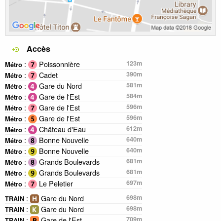
Accès
:
Poissonnière
123m
Métro
:
Cadet
390m
Métro
:
Gare du Nord
581m
Métro
:
Gare de l'Est
584m
Métro
:
Gare de l'Est
596m
Métro
:
Gare de l'Est
596m
Métro
:
Château d'Eau
612m
Métro
:
Bonne Nouvelle
640m
Métro
:
Bonne Nouvelle
640m
Métro
:
Grands Boulevards
681m
Métro
:
Grands Boulevards
681m
Métro
:
Le Peletier
697m
Métro
:
Gare du Nord
698m
TRAIN
:
Gare du Nord
698m
TRAIN
:
Gare de l'Est
709m
TRAIN