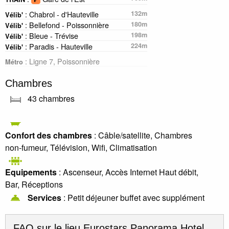
: Chabrol - d'Hauteville
132m
Vélib'
: Bellefond - Poissonnière
180m
Vélib'
: Bleue - Trévise
198m
Vélib'
: Paradis - Hauteville
224m
Vélib'
: Ligne 7, Poissonnière
Métro
Chambres
43 chambres
Confort des chambres
: Câble/satellite, Chambres
non-fumeur, Télévision, Wifi, Climatisation
Equipements
: Ascenseur, Accès Internet Haut débit,
Bar, Réceptions
Services
: Petit déjeuner buffet avec supplément
FAQ sur le lieu
Eurostars Panorama Hotel