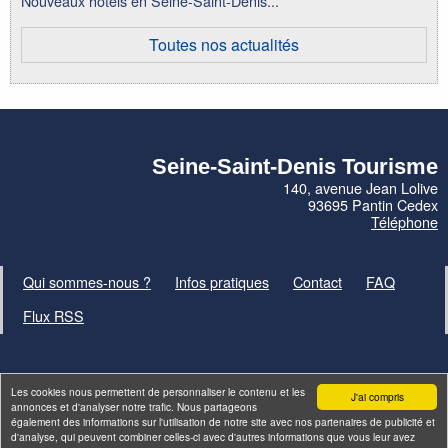
Nouveaux hôtels en Seine-Saint-Denis...
Toutes nos actualités
Seine-Saint-Denis Tourisme
140, avenue Jean Lolive
93695 Pantin Cedex
Téléphone
Qui sommes-nous ?
Infos pratiques
Contact
FAQ
Flux RSS
Les cookies nous permettent de personnaliser le contenu et les
J'ai compris
annonces et d'analyser notre trafic. Nous partageons
également des informations sur l'utilisation de notre site avec nos partenaires de publicité et
Site par
ID-Alizés
d'analyse, qui peuvent combiner celles-ci avec d'autres informations que vous leur avez