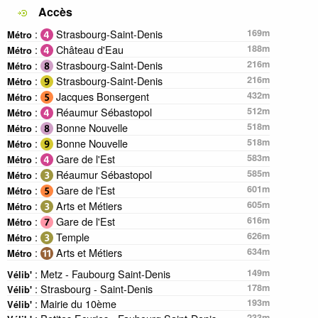
Accès
:
Strasbourg-Saint-Denis
169m
Métro
:
Château d'Eau
188m
Métro
:
Strasbourg-Saint-Denis
216m
Métro
:
Strasbourg-Saint-Denis
216m
Métro
:
Jacques Bonsergent
432m
Métro
:
Réaumur Sébastopol
512m
Métro
:
Bonne Nouvelle
518m
Métro
:
Bonne Nouvelle
518m
Métro
:
Gare de l'Est
583m
Métro
:
Réaumur Sébastopol
585m
Métro
:
Gare de l'Est
601m
Métro
:
Arts et Métiers
605m
Métro
:
Gare de l'Est
616m
Métro
:
Temple
626m
Métro
:
Arts et Métiers
634m
Métro
: Metz - Faubourg Saint-Denis
149m
Vélib'
: Strasbourg - Saint-Denis
178m
Vélib'
: Mairie du 10ème
193m
Vélib'
233m