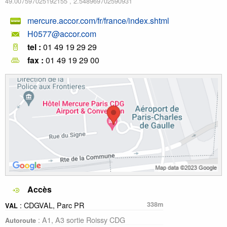
49.007597025192155
,
2.548969702590931
mercure.accor.com/fr/france/index.shtml
H0577@accor.com
tel :
01 49 19 29 29
fax :
01 49 19 29 00
Accès
: CDGVAL, Parc PR
338m
VAL
: A1, A3 sortie Roissy CDG
Autoroute