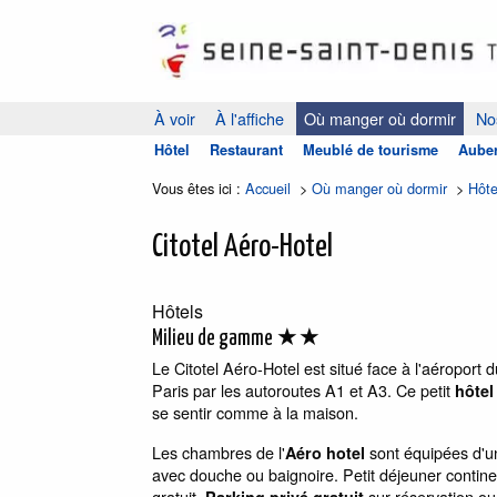
À voir
À l'affiche
Où manger où dormir
Nos
Hôtel
Restaurant
Meublé de tourisme
Auber
Vous êtes ici :
Accueil
>
Où manger où dormir
>
Hôte
Citotel Aéro-Hotel
Hôtels
★★
Milieu de gamme
Le Citotel Aéro-Hotel est situé face à l'aéroport
Paris par les autoroutes A1 et A3. Ce petit
hôtel
se sentir comme à la maison.
Les chambres de l'
sont équipées d'un
Aéro hotel
avec douche ou baignoire. Petit déjeuner contine
gratuit.
sur réservation ou
Parking privé gratuit