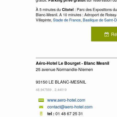
À 5 minutes du
: Parc des Expositions du
Citotel
Blanc-Mesnil. A 10 minutes : Aéroport de Roissy
Villepinte,
Stade de France
,
Basilique de Saint-D
Ré
Aéro-Hotel Le Bourget - Blanc Mesnil
25 avenue Normandie-Niemen
93150
LE BLANC-MESNIL
48.947559
,
2.44019
www.aero-hotel.com
contact@aero-hotel.com
tel :
01 48 67 25 31