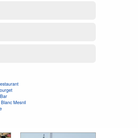
restaurant
Bourget
 Bar
 Blanc Mesnil
e