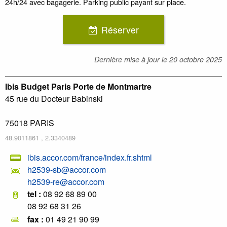
24h/24 avec bagagerie. Parking public payant sur place.
Réserver
Dernière mise à jour le
20 octobre 2025
Ibis Budget Paris Porte de Montmartre
45 rue du Docteur Babinski
75018
PARIS
48.9011861
,
2.3340489
ibis.accor.com/france/index.fr.shtml
h2539-sb@accor.com
h2539-re@accor.com
tel :
08 92 68 89 00
08 92 68 31 26
fax :
01 49 21 90 99