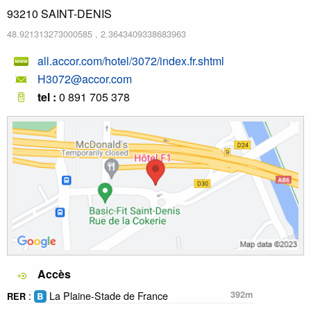
93210
SAINT-DENIS
48.921313273000585
,
2.3643409338683963
all.accor.com/hotel/3072/index.fr.shtml
H3072@accor.com
tel :
0 891 705 378
Accès
:
La Plaine-Stade de France
392m
RER