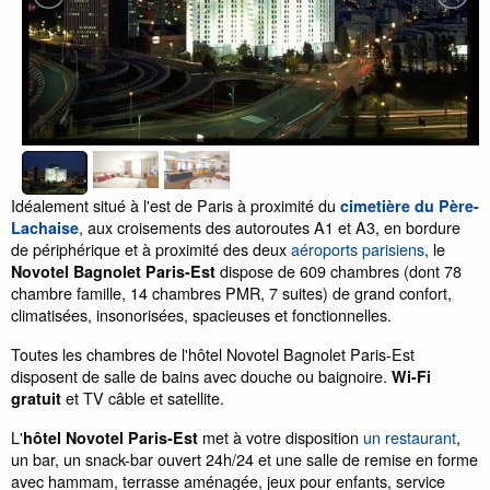
Idéalement situé à l'est de Paris à proximité du
cimetière du Père-
, aux croisements des autoroutes A1 et A3, en bordure
Lachaise
de périphérique et à proximité des deux
aéroports parisiens
, le
dispose de 609 chambres (dont 78
Novotel Bagnolet Paris-Est
chambre famille, 14 chambres PMR, 7 suites) de grand confort,
climatisées, insonorisées, spacieuses et fonctionnelles.
Toutes les chambres de l'hôtel Novotel Bagnolet Paris-Est
disposent de salle de bains avec douche ou baignoire.
Wi-Fi
et TV câble et satellite.
gratuit
L'
met à votre disposition
un restaurant
,
hôtel Novotel Paris-Est
un bar, un snack-bar ouvert 24h/24 et une salle de remise en forme
avec hammam, terrasse aménagée, jeux pour enfants, service