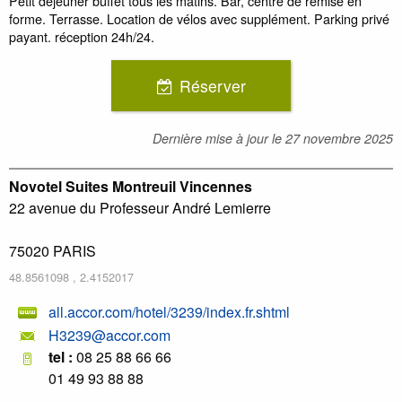
Petit déjeuner buffet tous les matins. Bar, centre de remise en
forme. Terrasse. Location de vélos avec supplément. Parking privé
payant. réception 24h/24.
Réserver
Dernière mise à jour le
27 novembre 2025
Novotel Suites Montreuil Vincennes
22 avenue du Professeur André Lemierre
75020
PARIS
48.8561098
,
2.4152017
all.accor.com/hotel/3239/index.fr.shtml
H3239@accor.com
tel :
08 25 88 66 66
01 49 93 88 88