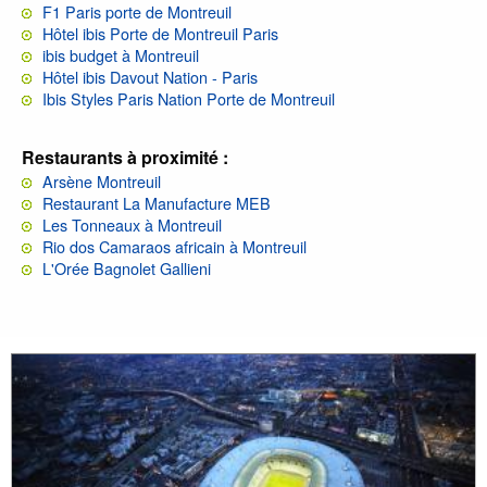
F1 Paris porte de Montreuil
Hôtel ibis Porte de Montreuil Paris
ibis budget à Montreuil
Hôtel ibis Davout Nation - Paris
Ibis Styles Paris Nation Porte de Montreuil
Restaurants à proximité :
Arsène Montreuil
Restaurant La Manufacture MEB
Les Tonneaux à Montreuil
Rio dos Camaraos africain à Montreuil
L'Orée Bagnolet Gallieni