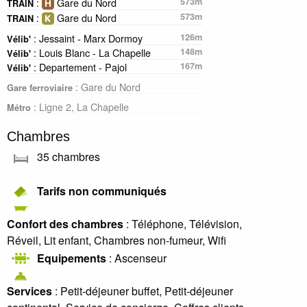
:
Gare du Nord
573m
TRAIN
:
Gare du Nord
573m
TRAIN
: Jessaint - Marx Dormoy
126m
Vélib'
: Louis Blanc - La Chapelle
148m
Vélib'
: Departement - Pajol
167m
Vélib'
: Gare du Nord
Gare ferroviaire
: Ligne 2, La Chapelle
Métro
Chambres
35 chambres
Tarifs non communiqués
Confort des chambres
: Téléphone, Télévision,
Réveil, Lit enfant, Chambres non-fumeur, Wifi
Equipements
: Ascenseur
Services
: Petit-déjeuner buffet, Petit-déjeuner