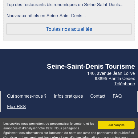
Top des restaurants bistronomiques en Seine-Saint-Denis...
Nouveaux hôtels en Seine-Saint-Denis...
Toutes nos actualités
Seine-Saint-Denis Tourisme
140, avenue Jean Lolive
93695 Pantin Cedex
Téléphone
Qui sommes-nous ?
Infos pratiques
Contact
FAQ
Flux RSS
Les cookies nous permettent de personnaliser le contenu et les
J'ai compris
annonces et d'analyser notre trafic. Nous partageons
également des informations sur l'utilisation de notre site avec nos partenaires de publicité et
Site par
ID-Alizés
d'analyse, qui peuvent combiner celles-ci avec d'autres informations que vous leur avez