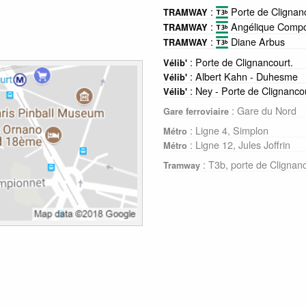
:
Porte de Clignan
TRAMWAY
:
Angélique Compo
TRAMWAY
:
Diane Arbus
TRAMWAY
: Porte de Clignancourt.
Vélib'
: Albert Kahn - Duhesme
Vélib'
: Ney - Porte de Clignanco
Vélib'
: Gare du Nord
Gare ferroviaire
: Ligne 4, Simplon
Métro
: Ligne 12, Jules Joffrin
Métro
: T3b, porte de Clignan
Tramway