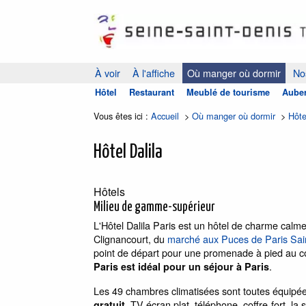
À voir
À l'affiche
Où manger où dormir
Nos
Hôtel
Restaurant
Meublé de tourisme
Auber
Vous êtes ici :
Accueil
>
Où manger où dormir
>
Hôte
Hôtel Dalila
Hôtels
Milieu de gamme-supérieur
L'Hôtel Dalila Paris est un hôtel de charme calm
Clignancourt, du
marché aux Puces de Paris Sa
point de départ pour une promenade à pied au 
.
Paris est idéal pour un séjour à Paris
Les 49 chambres climatisées sont toutes équipées 
, TV écran plat, téléphone, coffre-fort. 
gratuit