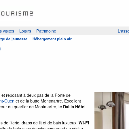
 visites
Loisirs
Patrimoine
L'asso
ge de jeunesse
Hébergement plein air
l
e et reposant à deux pas de la Porte de
int-Ouen
et de la butte Montmartre. Excellent
cœur du quartier de Montmartre,
le Dalila Hôtel
de literie, draps de lit et de bain luxueux,
Wi-Fi
la salle de bain avec douche comprend un sèche-