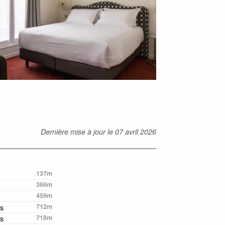
Dernière mise à jour le
07 avril 2026
137m
366m
459m
s
712m
s
718m