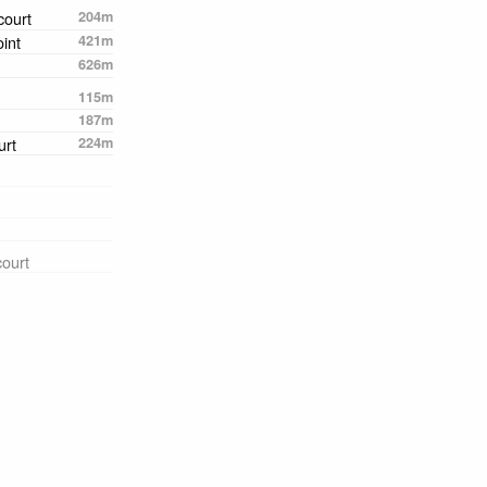
court
204m
int
421m
626m
115m
187m
urt
224m
court