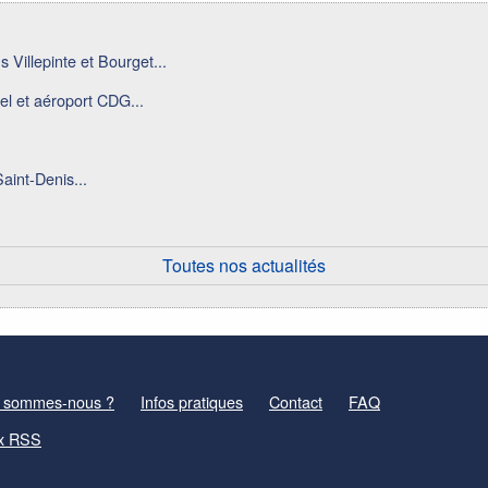
 Villepinte et Bourget...
el et aéroport CDG...
aint-Denis...
Toutes nos actualités
 sommes-nous ?
Infos pratiques
Contact
FAQ
x RSS