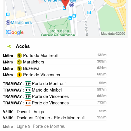
Accès
:
Porte de Montreuil
132m
Métro
:
Maraîchers
309m
Métro
:
Buzenval
624m
Métro
:
Porte de Vincennes
685m
Métro
:
Porte de Montreuil
55m
TRAMWAY
:
Marie de Miribel
597m
TRAMWAY
:
Porte de Vincennes
662m
TRAMWAY
:
Porte de Vincennes
712m
TRAMWAY
: Davout - Volga
52m
Vélib'
: Docteurs Déjérine - Pte de Montreuil
155m
Vélib'
: Ligne 9, Porte de Montreuil
Métro