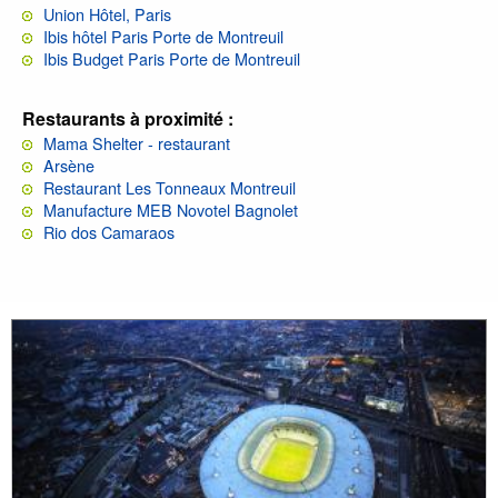
Union Hôtel, Paris
Ibis hôtel Paris Porte de Montreuil
Ibis Budget Paris Porte de Montreuil
Restaurants à proximité :
Mama Shelter - restaurant
Arsène
Restaurant Les Tonneaux Montreuil
Manufacture MEB Novotel Bagnolet
Rio dos Camaraos