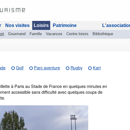
r
Nos visites
Loisirs
Patrimoine
L'associatio
ort
Gourmand
Famille
Vacances
Centre loisirs
Bibliothèque
ade
Golf
Parc aventure
Rugby
Kart
Villette à Paris au Stade de France en quelques minutes en
ement accessible sans difficulté avec quelques coups de
te.