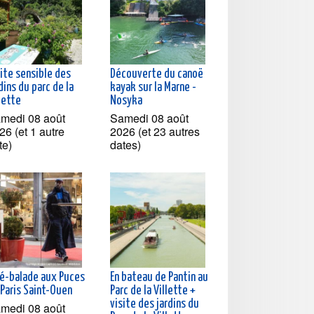
ite sensible des
Découverte du canoë
dins du parc de la
kayak sur la Marne -
lette
Nosyka
medi 08 août
Samedi 08 août
26 (et 1 autre
2026 (et 23 autres
te)
dates)
né-balade aux Puces
En bateau de Pantin au
 Paris Saint-Ouen
Parc de la Villette +
visite des jardins du
medi 08 août