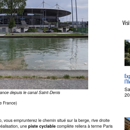
Visi
Exp
l'I
Sa
ance depuis le canal Saint-Denis
20
de France)
élo, vous emprunterez le chemin situé sur la berge, rive droite
réalisation, une
complète reliera à terme Paris
piste cyclable