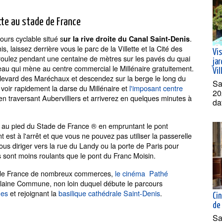
ette au stade de France
cours cyclable situé s
.
ur la rive droite du Canal Saint-Denis
, laissez derrière vous le parc de la Villette et la Cité des
Vis
 roulez pendant une centaine de mètres sur les pavés du quai
jar
eau qui mène au centre commercial le Millénaire gratuitement.
Vil
ulevard des Maréchaux et descendez sur la berge le long du
Sa
voir rapidement la darse du Millénaire et
l'imposant centre
20
en traversant Aubervilliers et arriverez en quelques minutes à
da
e au pied du Stade de France ® en empruntant le pont
t est à l'arrêt et que vous ne pouvez pas utiliser la passerelle
us diriger vers la rue du Landy ou la porte de Paris pour
ns sont moins roulants que le pont du Franc Moisin.
e de France de nombreux commerces,
le cinéma Pathé
 Plaine Commune, non loin duquel débute le parcours
nes
et rejoignant la
basilique cathédrale Saint-Denis
.
Ci
de
Sa