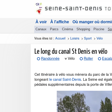
À voir
À l'affiche
Où manger où dormi
Canaux
Parcs
Cinéma
Shopping
Piscine
Sp
Vous êtes ici :
Accueil
>
Loisirs
>
Sport
>
Vélo
Le long du canal St Denis en vélo
Randonnée
Vélo
Roller
Escal
Cet itinéraire à vélo vous mènera du parc de la 
longeant
le canal Saint-Denis
. La Seine est égal
pédales supplémentaires depuis la porte de Villet