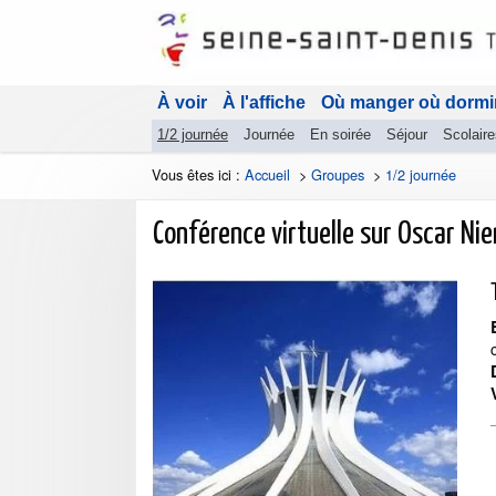
À voir
À l'affiche
Où manger où dormi
1/2 journée
Journée
En soirée
Séjour
Scolaire
Vous êtes ici :
Accueil
>
Groupes
>
1/2 journée
Conférence virtuelle sur Oscar Ni