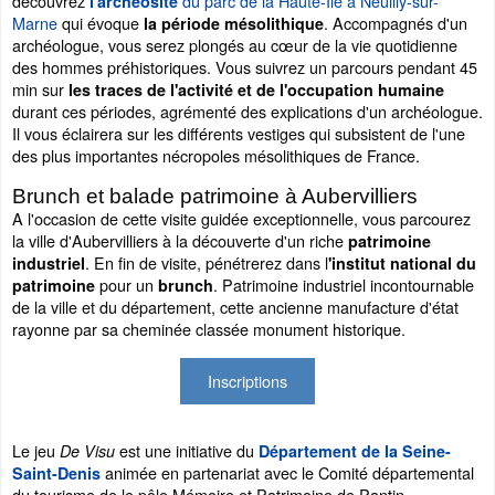
découvrez
du parc de la Haute-Ile à Neuilly-sur-
l'archéosite
Marne
qui évoque
. Accompagnés d'un
la période mésolithique
archéologue, vous serez plongés au cœur de la vie quotidienne
des hommes préhistoriques. Vous suivrez un parcours pendant 45
min sur
les traces de l'activité et de l'occupation humaine
durant ces périodes, agrémenté des explications d'un archéologue.
Il vous éclairera sur les différents vestiges qui subsistent de l'une
des plus importantes nécropoles mésolithiques de France.
Brunch et balade patrimoine à Aubervilliers
A l'occasion de cette visite guidée exceptionnelle, vous parcourez
la ville d'Aubervilliers à la découverte d'un riche
patrimoine
. En fin de visite, pénétrerez dans l
industriel
'institut national du
pour un
. Patrimoine industriel incontournable
patrimoine
brunch
de la ville et du département, cette ancienne manufacture d'état
rayonne par sa cheminée classée monument historique.
Inscriptions
Le jeu
est une initiative du
De Visu
Département de la Seine-
animée en partenariat avec le Comité départemental
Saint-Denis
du tourisme de le pôle Mémoire et Patrimoine de Pantin.