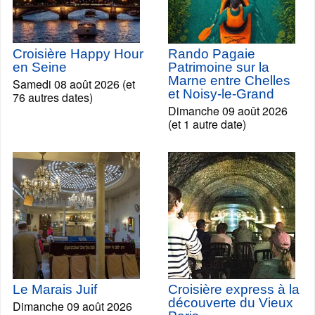
Croisière Happy Hour
Rando Pagaie
en Seine
Patrimoine sur la
Marne entre Chelles
Samedi 08 août 2026 (et
et Noisy-le-Grand
76 autres dates)
Dimanche 09 août 2026
(et 1 autre date)
Le Marais Juif
Croisière express à la
découverte du Vieux
Dimanche 09 août 2026