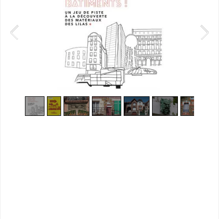
1
/
50