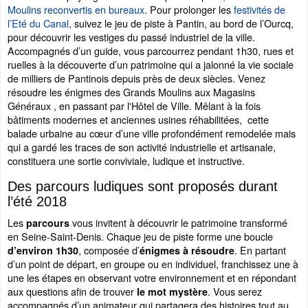
Moulins reconvertis en bureaux
. Pour prolonger les
festivités de
l’Eté du Canal
, suivez le jeu de piste à Pantin, au bord de l’Ourcq,
pour découvrir les vestiges du passé industriel de la ville.
Accompagnés d’un guide, vous parcourrez pendant 1h30, rues et
ruelles à la découverte d’un patrimoine qui a jalonné la vie sociale
de milliers de Pantinois depuis près de deux siècles. Venez
résoudre les énigmes des Grands Moulins aux Magasins
Généraux , en passant par l'Hôtel de Ville. Mêlant à la fois
bâtiments modernes et anciennes usines réhabilitées, cette
balade urbaine au cœur d’une ville profondément remodelée mais
qui a gardé les traces de son activité industrielle et artisanale,
constituera une sortie conviviale, ludique et instructive.
Des parcours ludiques sont proposés durant
l’été 2018
Les
vous invitent à découvrir le patrimoine transformé
parcours
en Seine-Saint-Denis. Chaque jeu de piste forme une boucle
, composée d’
. En partant
d’environ 1h30
énigmes à résoudre
d’un point de départ, en groupe ou en individuel, franchissez une à
une les étapes en observant votre environnement et en répondant
aux questions afin de trouver
. Vous serez
le mot mystère
accompagnés d’un animateur qui partagera des histoires tout au