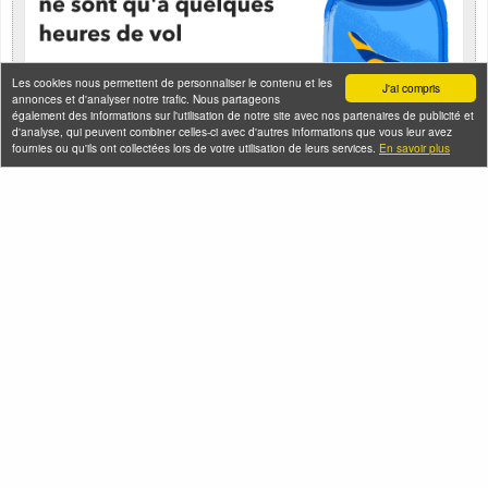
Les cookies nous permettent de personnaliser le contenu et les
J'ai compris
annonces et d'analyser notre trafic. Nous partageons
également des informations sur l'utilisation de notre site avec nos partenaires de publicité et
d'analyse, qui peuvent combiner celles-ci avec d'autres informations que vous leur avez
fournies ou qu'ils ont collectées lors de votre utilisation de leurs services.
En savoir plus
Seine-Saint-Denis Tourisme
140, avenue Jean Lolive
93695 Pantin Cedex
Téléphone
Qui sommes-nous ?
Infos pratiques
Contact
FAQ
Flux RSS