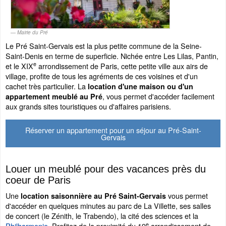
Mairie du Pré
Le Pré Saint-Gervais est la plus petite commune de la Seine-
Saint-Denis en terme de superficie. Nichée entre Les Lilas, Pantin,
e
et le XIX
arrondissement de Paris, cette petite ville aux airs de
village, profite de tous les agréments de ces voisines et d'un
cachet très particulier. La
location d'une maison ou d'un
, vous permet d'accéder facilement
appartement meublé au Pré
aux grands sites touristiques ou d'affaires parisiens.
Réserver un appartement pour un séjour au Pré-Saint-
Gervais
Louer un meublé pour des vacances près du
coeur de Paris
Une
vous permet
location saisonnière au Pré Saint-Gervais
d'accéder en quelques minutes au parc de La Villette, ses salles
de concert (le Zénith, le Trabendo), la cité des sciences et la
e
Philharmonie
. Profitez de la proximité du 19
arrondissement de