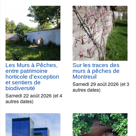
Les Murs à Pêches,
Sur les traces des
entre patrimoine
murs à pêches de
horticole d'exception
Montreuil
et sentiers de
Samedi 29 août 2026 (et 3
biodiversité
autres dates)
Samedi 22 août 2026 (et 4
autres dates)