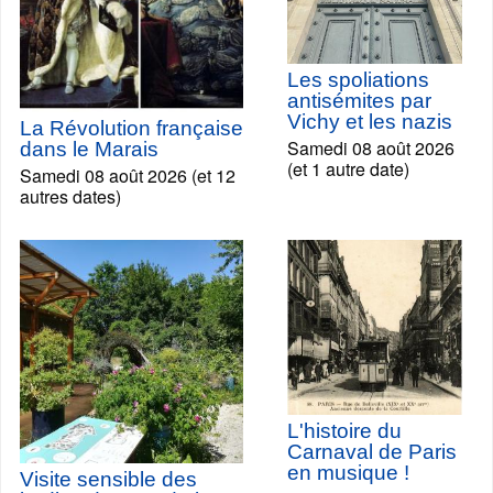
Les spoliations
antisémites par
Vichy et les nazis
La Révolution française
Samedi 08 août 2026
dans le Marais
(et 1 autre date)
Samedi 08 août 2026 (et 12
autres dates)
L'histoire du
Carnaval de Paris
en musique !
Visite sensible des