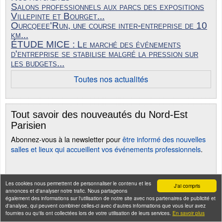
Salons professionnels aux parcs des expositions
Villepinte et Bourget...
Ourcqeee'Run, une course inter-entreprise de 10
km...
ÉTUDE MICE : Le marché des événements
d'entreprise se stabilise malgré la pression sur
les budgets...
Toutes nos actualités
Tout savoir des nouveautés du Nord-Est
Parisien
Abonnez-vous à la newsletter pour
être informé des nouvelles
salles et lieux qui accueillent vos événements professionnels
.
Les cookies nous permettent de personnaliser le contenu et les
J'ai compris
annonces et d'analyser notre trafic. Nous partageons
également des informations sur l'utilisation de notre site avec nos partenaires de publicité et
d'analyse, qui peuvent combiner celles-ci avec d'autres informations que vous leur avez
fournies ou qu'ils ont collectées lors de votre utilisation de leurs services.
En savoir plus
Seine-Saint-Denis Tourisme