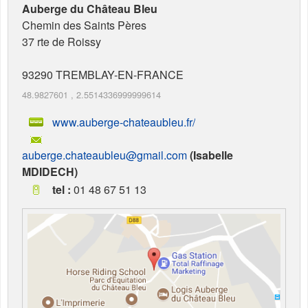
Auberge du Château Bleu
Chemin des Saints Pères
37 rte de Roissy
93290
TREMBLAY-EN-FRANCE
48.9827601
,
2.5514336999999614
www.auberge-chateaubleu.fr/
auberge.chateaubleu@gmail.com
(Isabelle
MDIDECH)
tel :
01 48 67 51 13