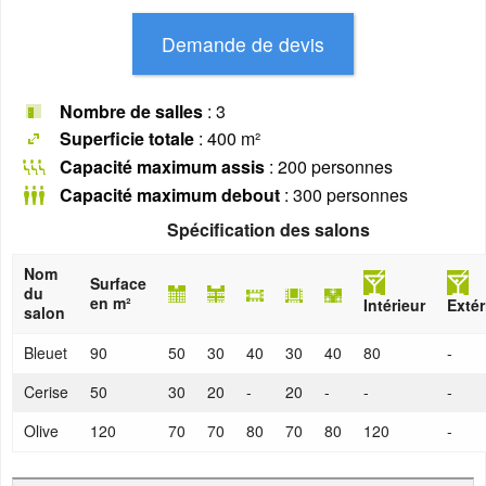
Nombre de salles
: 3
Superficie totale
: 400 m²
Capacité maximum assis
: 200 personnes
Capacité maximum debout
: 300 personnes
Spécification des salons
Nom
Surface
du
en m²
Intérieur
Extér
salon
Bleuet
90
50
30
40
30
40
80
-
Cerise
50
30
20
-
20
-
-
-
Olive
120
70
70
80
70
80
120
-