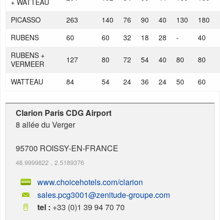
+ WATTEAU
PICASSO
263
140
76
90
40
130
180
RUBENS
60
60
32
18
28
-
40
RUBENS +
127
80
72
54
40
80
80
VERMEER
WATTEAU
84
54
24
36
24
50
60
Clarion Paris CDG Airport
8 allée du Verger
95700
ROISSY-EN-FRANCE
48.9999822
,
2.5189376
www.choicehotels.com/clarion
sales.pcg3001@zenitude-groupe.com
tel :
+33 (0)1 39 94 70 70