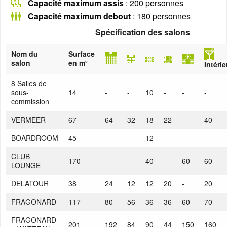
Capacité maximum assis
: 200 personnes
Capacité maximum debout
: 180 personnes
Spécification des salons
Nom du
Surface
salon
en m²
Intérie
8 Salles de
sous-
14
-
-
10
-
-
-
commission
VERMEER
67
64
32
18
22
-
40
BOARDROOM
45
-
-
12
-
-
-
CLUB
170
-
-
40
-
60
60
LOUNGE
DELATOUR
38
24
12
12
20
-
20
FRAGONARD
117
80
56
36
36
60
70
FRAGONARD
201
192
84
90
44
150
160