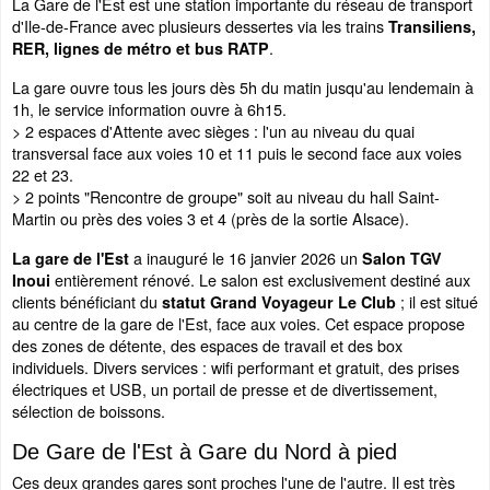
La Gare de l'Est est une station importante du réseau de transport
d'Ile-de-France avec plusieurs dessertes via les trains
Transiliens,
.
RER, lignes de métro et bus RATP
La gare ouvre tous les jours dès 5h du matin jusqu'au lendemain à
1h, le service information ouvre à 6h15.
> 2 espaces d'Attente avec sièges : l'un au niveau du quai
transversal face aux voies 10 et 11 puis le second face aux voies
22 et 23.
> 2 points "Rencontre de groupe" soit au niveau du hall Saint-
Martin ou près des voies 3 et 4 (près de la sortie Alsace).
a inauguré le 16 janvier 2026 un
La gare de l'Est
Salon TGV
entièrement rénové. Le salon est exclusivement destiné aux
Inoui
clients bénéficiant du
; il est situé
statut Grand Voyageur Le Club
au centre de la gare de l'Est, face aux voies. Cet espace propose
des zones de détente, des espaces de travail et des box
individuels. Divers services : wifi performant et gratuit, des prises
électriques et USB, un portail de presse et de divertissement,
sélection de boissons.
De Gare de l'Est à Gare du Nord à pied
Ces deux grandes gares sont proches l'une de l'autre. Il est très