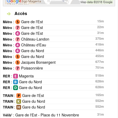
Accès
:
Gare de l'Est
15m
Métro
:
Gare de l'Est
22m
Métro
:
Gare de l'Est
31m
Métro
:
Château-Landon
375m
Métro
:
Château d'Eau
418m
Métro
:
Gare du Nord
446m
Métro
:
Gare du Nord
455m
Métro
:
Jacques Bonsergent
677m
Métro
:
Poissonnière
701m
Métro
:
Magenta
518m
RER
:
Gare du Nord
628m
RER
:
Gare du Nord
628m
RER
:
Gare de l'Est
165m
TRAIN
:
Gare du Nord
552m
TRAIN
:
Gare du Nord
552m
TRAIN
: Gare de l'Est - Place du 11 Novembre
31m
Vélib'