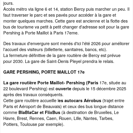
jours.
Accès métro via ligne 6 et 14, station Bercy puis marcher un peu. Il
faut traverser le parc et ses pavés pour accéder à la gare et
monter quelques marches. Cette gare est ancienne et la flotte des
bus de tourisme va petit à petit changer d'adresse soit pour la gare
Pershing à Porte Maillot à Paris 17eme.
Des travaux d'envergure sont menés d'ici l'été 2026 pour améliorer
l'accueil des visiteurs (billetterie, sanitaires, bancs, etc).
La fermeture définitive de la gare routière de Bercy est prévue
pour 2030. La gare de Saint-Denis Pleyel prendra le relais.
GARE PERSHING, PORTE MAILLOT 17e
17e, située au
La gare routière Porte Maillot- Pershing (Paris
22 boulevard Pershing) est
depuis le 15 décembre 2025
ouverte
après des travaux conséquents.
Cette gare routière accueille l
(trajet entre
es autocars Aérobus
Paris et Aéroport de Beauvais) et ceux des bus longue distance
comme
(à destination de Bruxelles, Le
BlaBlaCar et FlixBus
Havre, Brest, Rennes, Caen, Rouen, Lille, Nantes, Tarbes,
Poitiers, Toulouse par exemple).