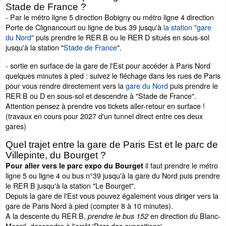
Stade de France ?
- Par le métro ligne 5 direction Bobigny ou métro ligne 4 direction
Porte de Clignancourt ou ligne de bus 39 jusqu'à
la station "gare
du Nord"
puis prendre le RER B ou le RER D situés en sous-sol
jusqu'à la station "
Stade de France
".
- sortie en surface de la gare de l'Est pour accéder à Paris Nord
quelques minutes à pied : suivez le fléchage dans les rues de Paris
pour vous rendre directement vers la
gare du Nord
puis prendre le
RER B ou D en sous-sol et descendre à "Stade de France".
Attention pensez à prendre vos tickets aller-retour en surface !
(travaux en cours pour 2027 d'un tunnel direct entre ces deux
gares)
Quel trajet entre la gare de Paris Est et le parc de
Villepinte, du Bourget ?
il faut prendre le métro
Pour aller vers le parc expo du Bourget
ligne 5 ou ligne 4 ou bus n°39 jusqu'à la gare du Nord puis prendre
le RER B jusqu'à la station "Le Bourget".
Depuis la gare de l'Est vous pouvez également vous diriger vers la
gare de Paris Nord à pied (compter 8 à 10 minutes).
A la descente du RER B,
en direction du Blanc-
prendre le bus 152
Mesnil, descendre à l'arrêt 'Parc des expositions'.