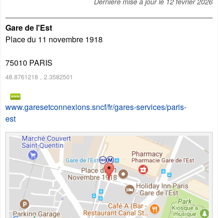
Dernière mise à jour le
12 février 2026
Gare de l'Est
Place du 11 novembre 1918
75010
PARIS
48.8761218
,
2.3582501
www.garesetconnexions.sncf/fr/gares-services/paris-
est