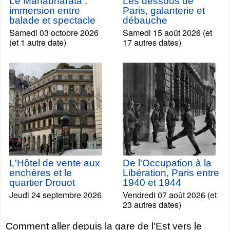
Le Mahabharata :
Les dessous de
immersion entre
Paris, galanterie et
balade et spectacle
débauche
Samedi 03 octobre 2026
Samedi 15 août 2026 (et
(et 1 autre date)
17 autres dates)
L'Hôtel de vente aux
De l'Occupation à la
enchères et le
Libération, Paris entre
quartier Drouot
1940 et 1944
Jeudi 24 septembre 2026
Vendredi 07 août 2026 (et
23 autres dates)
Comment aller depuis la gare de l'Est vers le