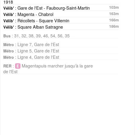
1918
: Gare de l'Est - Faubourg-Saint-Martin
103m
Vélib'
: Magenta - Chabrol
163m
Vélib'
: Récollets - Square Villemin
166m
Vélib'
: Square Alban Satragne
186m
Vélib'
: 31, 32, 38, 39, 46, 54, 56, 35
Bus
: Ligne 7, Gare de l'Est
Métro
: Ligne 5, Gare de l'Est
Métro
: Ligne 4, Gare de l'Est
Métro
:
Magentapuis marcher jusqu'à la gare
RER
de l'Est