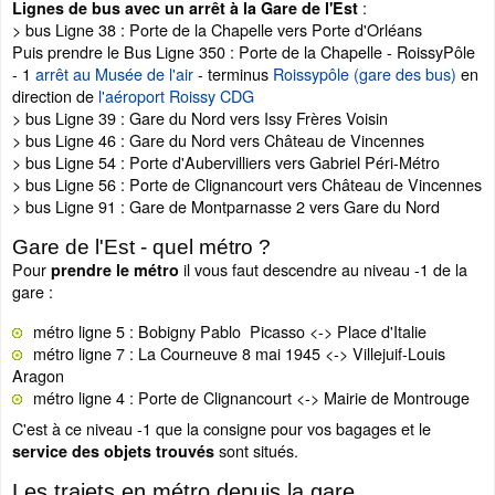
:
Lignes de bus avec un arrêt à la Gare de l'Est
> bus Ligne 38 : Porte de la Chapelle vers Porte d'Orléans
Puis prendre le Bus Ligne 350 : Porte de la Chapelle - RoissyPôle
- 1
arrêt au Musée de l'air
- terminus
Roissypôle (gare des bus)
en
direction de
l'aéroport Roissy CDG
> bus Ligne 39 : Gare du Nord vers Issy Frères Voisin
> bus Ligne 46 : Gare du Nord vers Château de Vincennes
> bus Ligne 54 : Porte d'Aubervilliers vers Gabriel Péri-Métro
> bus Ligne 56 : Porte de Clignancourt vers Château de Vincennes
> bus Ligne 91 : Gare de Montparnasse 2 vers Gare du Nord
Gare de l'Est - quel métro ?
Pour
il vous faut descendre au niveau -1 de la
prendre le métro
gare :
métro ligne 5 : Bobigny Pablo Picasso <-> Place d'Italie
métro ligne 7 : La Courneuve 8 mai 1945 <-> Villejuif-Louis
Aragon
métro ligne 4 : Porte de Clignancourt <-> Mairie de Montrouge
C'est à ce niveau -1 que la consigne pour vos bagages et le
sont situés.
service des objets trouvés
Les trajets en métro depuis la gare