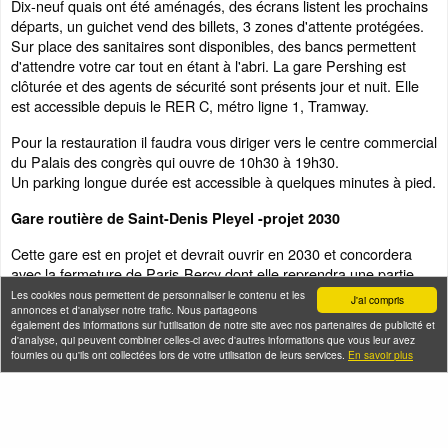
Dix-neuf quais ont été aménagés, des écrans listent les prochains
départs, un guichet vend des billets, 3 zones d'attente protégées.
Sur place des sanitaires sont disponibles, des bancs permettent
d'attendre votre car tout en étant à l'abri. La gare Pershing est
clôturée et des agents de sécurité sont présents jour et nuit. Elle
est accessible depuis le RER C, métro ligne 1, Tramway.
Pour la restauration il faudra vous diriger vers le centre commercial
du Palais des congrès qui ouvre de 10h30 à 19h30.
Un parking longue durée est accessible à quelques minutes à pied.
Gare routière de Saint-Denis Pleyel -projet 2030
Cette gare est en projet et devrait ouvrir en 2030 et concordera
avec la fermeture de Paris-Bercy dont elle reprendra une partie
des destinations de bus longue destination.
Les cookies nous permettent de personnaliser le contenu et les
J'ai compris
annonces et d'analyser notre trafic. Nous partageons
également des informations sur l'utilisation de notre site avec nos partenaires de publicité et
Les plans d'accès
d'analyse, qui peuvent combiner celles-ci avec d'autres informations que vous leur avez
(source RATP)
Le plan du métro parisien et RER
fournies ou qu'ils ont collectées lors de votre utilisation de leurs services.
En savoir plus
L
e plan des grands axes routiers du Nord Est Parisien
et grands
sites. (PDF)
Laissez ses valises dans une consigne à Paris