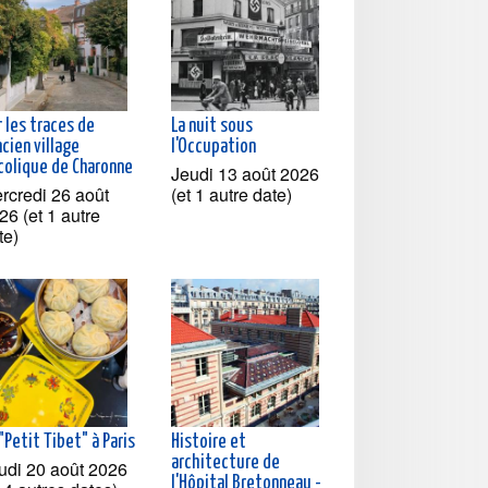
 les traces de
La nuit sous
ncien village
l'Occupation
colique de Charonne
Jeudi 13 août 2026
rcredi 26 août
(et 1 autre date)
26 (et 1 autre
te)
"Petit Tibet" à Paris
Histoire et
architecture de
udi 20 août 2026
l'Hôpital Bretonneau -