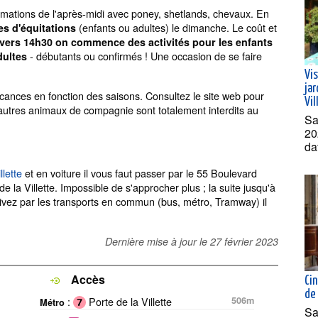
imations de l'après-midi avec poney, shetlands, chevaux. En
(enfants ou adultes) le dimanche. Le coût et
es d'équitations
vers 14h30 on commence des activités pour les enfants
- débutants ou confirmés ! Une occasion de se faire
dultes
Vis
jar
cances en fonction des saisons. Consultez le site web pour
Vil
t autres animaux de compagnie sont totalement interdits au
Sa
20
da
llette
et en voiture il vous faut passer par le 55 Boulevard
la Villette. Impossible de s'approcher plus ; la suite jusqu'à
arrivez par les transports en commun (bus, métro, Tramway) il
Dernière mise à jour le
27 février 2023
Accès
Ci
de
:
Porte de la Villette
506m
Métro
Sa