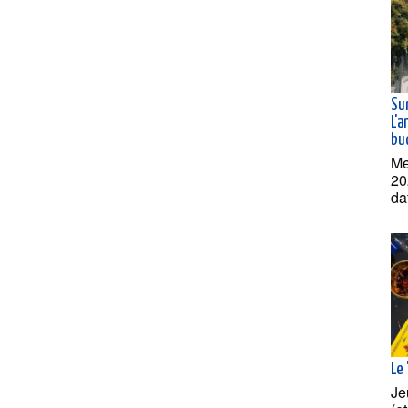
Sur
L'a
bu
Me
20
da
Le 
Je