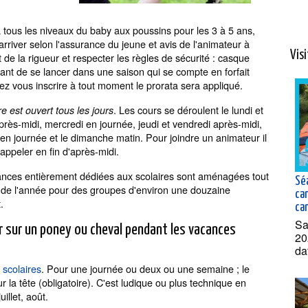
 tous les niveaux du baby aux poussins pour les 3 à 5 ans,
rriver selon l'assurance du jeune et avis de l'animateur à
Visi
 de la rigueur et respecter les règles de sécurité : casque
vant de se lancer dans une saison qui se compte en forfait
z vous inscrire à tout moment le prorata sera appliqué.
. Les cours se déroulent le lundi et
e est ouvert tous les jours
près-midi, mercredi en journée, jeudi et vendredi après-midi,
en journée et le dimanche matin. Pour joindre un animateur il
 appeler en fin d'après-midi.
nces entièrement dédiées aux scolaires sont aménagées tout
Sé
 de l'année pour des groupes d'environ une douzaine
ca
.
can
Sa
 sur un poney ou cheval pendant les vacances
20
da
scolaires
. Pour une journée ou deux ou une semaine ; le
la tête (obligatoire). C'est ludique ou plus technique en
illet, août.