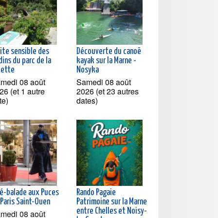
ite sensible des
Découverte du canoë
dins du parc de la
kayak sur la Marne -
lette
Nosyka
medi 08 août
Samedi 08 août
26 (et 1 autre
2026 (et 23 autres
te)
dates)
né-balade aux Puces
Rando Pagaie
 Paris Saint-Ouen
Patrimoine sur la Marne
entre Chelles et Noisy-
medi 08 août