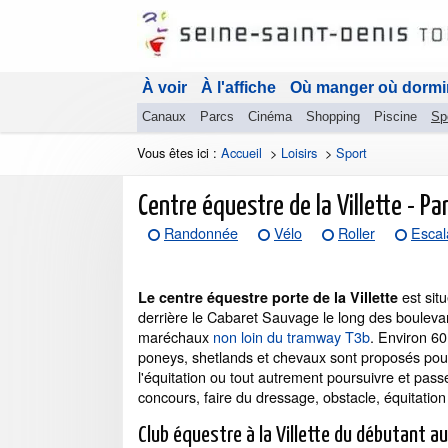
À voir
À l'affiche
Où manger où dormi
Canaux
Parcs
Cinéma
Shopping
Piscine
Sp
Vous êtes ici :
Accueil
>
Loisirs
>
Sport
Centre équestre de la Villette - Pa
Randonnée
Vélo
Roller
Escal
est sit
Le centre équestre porte de la Villette
derrière le Cabaret Sauvage le long des bouleva
maréchaux
non loin du tramway T3b
. Environ 60
poneys, shetlands et chevaux sont proposés pou
l'équitation ou tout autrement poursuivre et pass
concours, faire du dressage, obstacle, équitation 
Club équestre à la Villette du débutant a