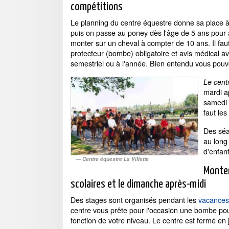
compétitions
Le planning du centre équestre donne sa place à
puis on passe au poney dès l'âge de 5 ans pour a
monter sur un cheval à compter de 10 ans. Il faut
protecteur (bombe) obligatoire et avis médical a
semestriel ou à l'année. Bien entendu vous pouve
Le centr
mardi a
samedi 
faut les
Des séa
au long
d'enfant
Centre équestre La Villette
Monter
scolaires et le dimanche après-midi
Des stages sont organisés pendant les
vacances 
centre vous prête pour l'occasion une bombe pour 
fonction de votre niveau. Le centre est fermé en ju