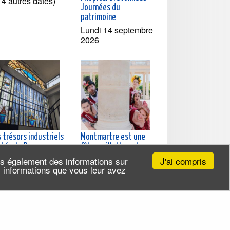
t 4 autres dates)
Journées du
patrimoine
Lundi 14 septembre
2026
 trésors industriels
Montmartre est une
chés du Bas
fête, paillettes et
leville
pénombre
J'ai compris
ns également des informations sur
udi 20 août 2026
Vendredi 14 août
es informations que vous leur avez
t 11 autres dates)
2026 (et 52 autres
dates)