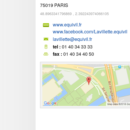
75019
PARIS
48.8963341796869
,
2.392243974066105
www.equivil.fr
www.facebook.com/Lavillette.equivil
lavillette@equivil.fr
tel :
01 40 34 33 33
fax :
01 40 34 40 50