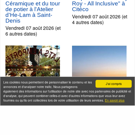
Céramique et du tour
Roy - All Inclusive" à
de potier à l'Atelier
Citéco
d'He-Lam à Saint-
Vendredi 07 août 2026 (et
Denis
4 autres dates)
Vendredi 07 août 2026 (et
6 autres dates)
Les cookies nous permettent de personnaliser le contenu et les
J'ai compris
annonces et d'analyser notre trafic. Nous partageons
également des informations sur l'utilisation de notre site avec nos partenaires de publicité et
d'analyse, qui peuvent combiner celles-ci avec d'autres informations que vous leur avez
fournies ou qu'ils ont collectées lors de votre utilisation de leurs services.
En savoir plus
Balade-Déjeuner ou
Croisière Happy Hour
Dîner au coeur du
en Seine
quartier chinois de
Vendredi 07 août 2026 (et
Belleville
76 autres dates)
Vendredi 07 août 2026 (et
2 autres dates)