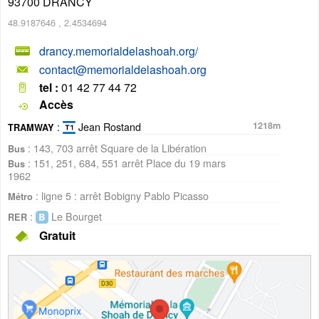
93700
DRANCY
48.9187646
,
2.4534694
drancy.memorialdelashoah.org/
contact@memorialdelashoah.org
tel :
01 42 77 44 72
Accès
:
Jean Rostand
1218m
TRAMWAY
: 143, 703 arrêt Square de la Libération
Bus
: 151, 251, 684, 551 arrêt Place du 19 mars
Bus
1962
: ligne 5 : arrêt Bobigny Pablo Picasso
Métro
:
Le Bourget
RER
Gratuit