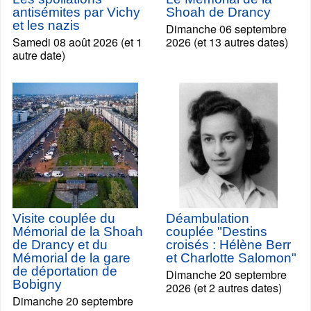
antisémites par Vichy
Shoah de Drancy
et les nazis
Dimanche 06 septembre
Samedi 08 août 2026 (et 1
2026 (et 13 autres dates)
autre date)
Visite couplée du
Déambulation
Mémorial de la Shoah
couplée "Destins
de Drancy et du
croisés : Hélène Berr
Mémorial de la gare
et Charlotte Salomon"
de déportation de
Dimanche 20 septembre
Bobigny
2026 (et 2 autres dates)
Dimanche 20 septembre