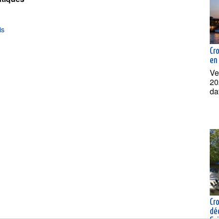
is
Cr
en
Ve
20
da
Cro
dé