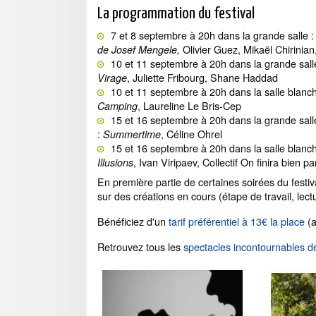
La programmation du festival
7 et 8 septembre à 20h dans la grande salle 
Olivier Guez, Mikaël Chirinian
de Josef Mengele,
10 et 11 septembre à 20h dans la grande sall
,
Juliette Fribourg, Shane Haddad
Virage
10 et 11 septembre à 20h dans la salle blanc
,
Laureline Le Bris-Cep
Camping
15 et 16 septembre à 20h dans la grande sall
:
, Céline Ohrel
Summertime
15 et 16 septembre à 20h dans la salle blanch
, Ivan Viripaev, Collectif On finira bien 
Illusions
En première partie de certaines soirées du fest
sur des créations en cours (étape de travail, lectu
Bénéficiez d'un
tarif préférentiel à 13€ la place
(a
Retrouvez tous les
spectacles incontournables de