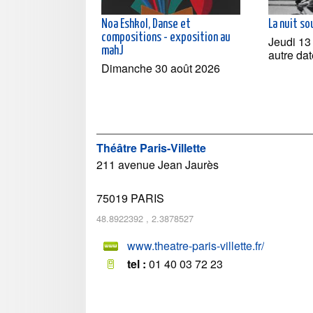
Noa Eshkol, Danse et
La nuit so
compositions - exposition au
Jeudi 13
mahJ
autre dat
Dimanche 30 août 2026
Théâtre Paris-Villette
211 avenue Jean Jaurès
75019
PARIS
48.8922392
,
2.3878527
www.theatre-paris-villette.fr/
tel :
01 40 03 72 23