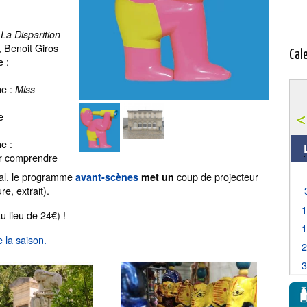
:
La Disparition
, Benoit Giros
Cal
e :
he :
Miss
e
e :
par comprendre
ival, le programme
coup de projecteur
avant-scènes
met un
re, extrait).
u lieu de 24€) !
 la saison.