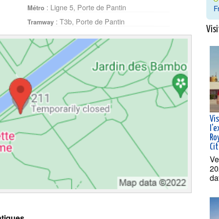
: Ligne 5, Porte de Pantin
F
Métro
: T3b, Porte de Pantin
Tramway
Visi
Vi
l'
Roy
Ci
Ve
20
da
tiques