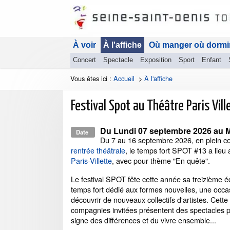
À voir
À l'affiche
Où manger où dormi
Concert
Spectacle
Exposition
Sport
Enfant
Vous êtes ici :
Accueil
>
À l'affiche
Festival Spot au Théâtre Paris Vill
Du
Lundi 07 septembre 2026
au
M
Date
Du 7 au 16 septembre 2026, en plein 
rentrée théâtrale
, le temps fort SPOT #13 a lieu
Paris-Villette
, avec pour thème "En quête".
Le festival SPOT fête cette année sa treizième éd
temps fort dédié aux formes nouvelles, une occa
découvrir de nouveaux collectifs d'artistes. Cette
compagnies invitées présentent des spectacles p
signe des différences et du vivre ensemble...