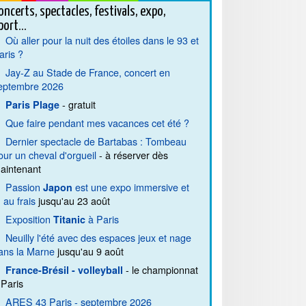
oncerts, spectacles, festivals, expo,
port...
Où aller pour la nuit des étoiles dans le 93 et
aris ?
Jay-Z au Stade de France, concert en
eptembre 2026
- gratuit
Paris Plage
Que faire pendant mes vacances cet été ?
Dernier spectacle de Bartabas : Tombeau
our un cheval d'orgueil
- à réserver dès
aintenant
Passion
est une expo immersive et
Japon
. au frais
jusqu'au 23 août
Exposition
à Paris
Titanic
Neuilly l'été avec des espaces jeux et nage
ans la Marne
jusqu'au 9 août
- le championnat
France-Brésil - volleyball
 Paris
ARES 43 Paris - septembre 2026