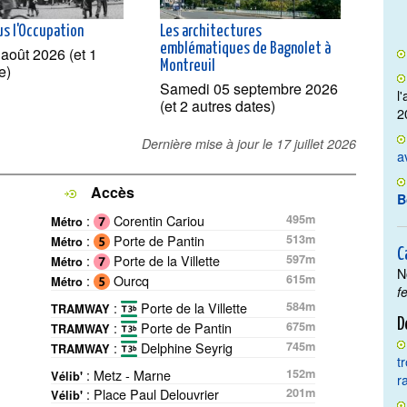
us l'Occupation
Les architectures
emblématiques de Bagnolet à
 août 2026 (et 1
Montreuil
e)
Samedi 05 septembre 2026
l
(et 2 autres dates)
2
Dernière mise à jour le
17 juillet 2026
a
Accès
B
:
Corentin Cariou
495m
Métro
:
Porte de Pantin
513m
Métro
C
:
Porte de la Villette
597m
Métro
N
:
Ourcq
615m
Métro
f
:
Porte de la Villette
584m
TRAMWAY
D
:
Porte de Pantin
675m
TRAMWAY
:
Delphine Seyrig
745m
TRAMWAY
t
: Metz - Marne
152m
Vélib'
r
: Place Paul Delouvrier
201m
Vélib'