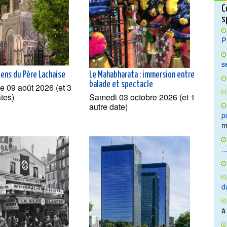
C
s
P
s
iens du Père Lachaise
Le Mahabharata : immersion entre
balade et spectacle
 09 août 2026 (et 3
ates)
Samedi 03 octobre 2026 (et 1
autre date)
p
m
..
d
à