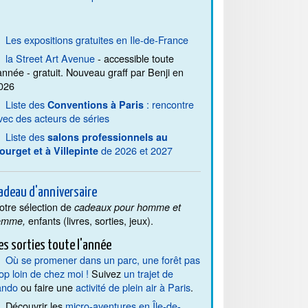
Les expositions gratuites en Ile-de-France
la Street Art Avenue
- accessible toute
'année - gratuit. Nouveau graff par Benji en
026
Liste des
: rencontre
Conventions à Paris
vec des acteurs de séries
Liste des
salons professionnels au
de 2026 et 2027
ourget et à Villepinte
adeau d'anniversaire
otre sélection de
cadeaux pour homme et
enfants (livres, sorties, jeux).
emme,
es sorties toute l'année
Où se promener dans un parc, une forêt pas
rop loin de chez moi !
Suivez
un trajet de
ando
ou faire une
activité de plein air à Paris
.
Découvrir les
micro-aventures en Île-de-