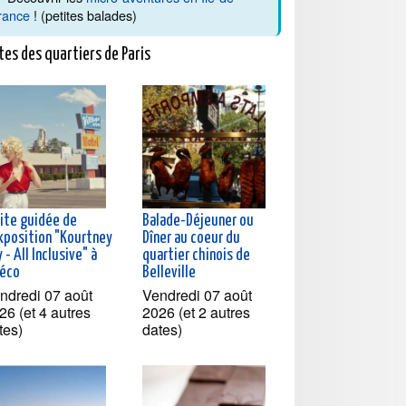
rance
! (petites balades)
tes des quartiers de Paris
site guidée de
Balade-Déjeuner ou
exposition "Kourtney
Dîner au coeur du
 - All Inclusive" à
quartier chinois de
téco
Belleville
ndredi 07 août
Vendredi 07 août
26 (et 4 autres
2026 (et 2 autres
tes)
dates)