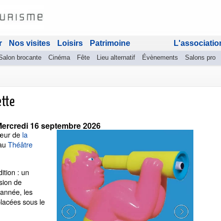
r
Nos visites
Loisirs
Patrimoine
L'associatio
Salon brocante
Cinéma
Fête
Lieu alternatif
Évènements
Salons pro
ette
ercredi 16 septembre 2026
cœur de
la
 au
Théâtre
ition : un
sion de
 année, les
lacées sous le