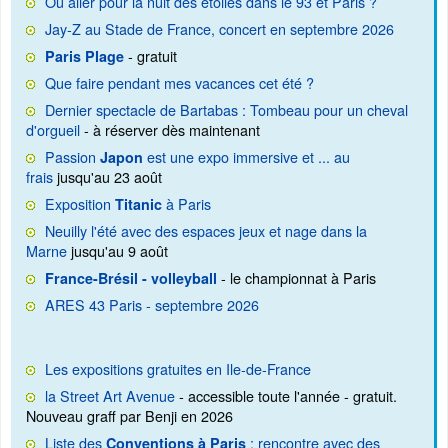
Où aller pour la nuit des étoiles dans le 93 et Paris ?
Jay-Z au Stade de France, concert en septembre 2026
- gratuit
Paris Plage
Que faire pendant mes vacances cet été ?
Dernier spectacle de Bartabas : Tombeau pour un cheval
d'orgueil
- à réserver dès maintenant
Passion
est une expo immersive et ... au
Japon
frais
jusqu'au 23 août
Exposition
à Paris
Titanic
Neuilly l'été avec des espaces jeux et nage dans la
Marne
jusqu'au 9 août
- le championnat à Paris
France-Brésil - volleyball
ARES 43 Paris - septembre 2026
Les expositions gratuites en Ile-de-France
la Street Art Avenue
- accessible toute l'année - gratuit.
Nouveau graff par Benji en 2026
Liste des
: rencontre avec des
Conventions à Paris