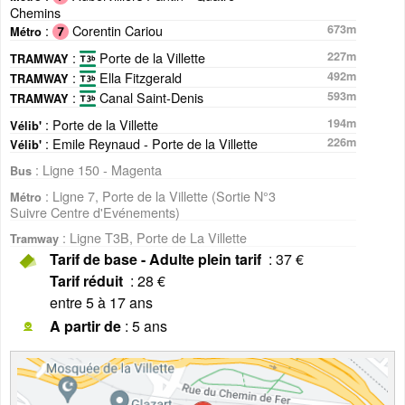
Chemins
:
Corentin Cariou
673m
Métro
:
Porte de la Villette
227m
TRAMWAY
:
Ella Fitzgerald
492m
TRAMWAY
:
Canal Saint-Denis
593m
TRAMWAY
: Porte de la Villette
194m
Vélib'
: Emile Reynaud - Porte de la Villette
226m
Vélib'
: Ligne 150 - Magenta
Bus
: Ligne 7, Porte de la Villette (Sortie N°3
Métro
Suivre Centre d'Evénements)
: Ligne T3B, Porte de La Villette
Tramway
Tarif de base - Adulte plein tarif
: 37 €
Tarif réduit
: 28 €
entre 5 à 17 ans
A partir de
: 5 ans