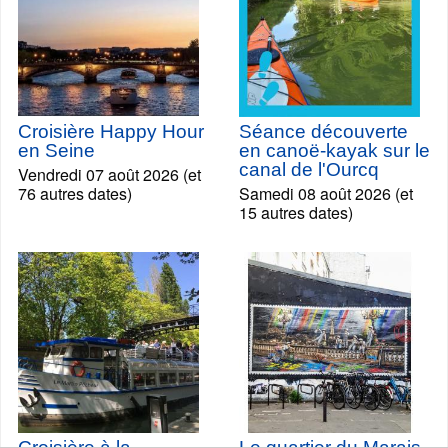
Croisière Happy Hour
Séance découverte
en Seine
en canoë-kayak sur le
canal de l'Ourcq
Vendredi 07 août 2026 (et
76 autres dates)
Samedi 08 août 2026 (et
15 autres dates)
Croisière à la
Le quartier du Marais